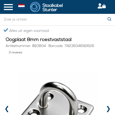
Home
> Oogplaat 8mm roestvaststaal
Gratis verzending boven €75,- in NL
Oogplaat 8mm roestvaststaal
Artikelnummer: IB10804
Barcode: 7423634692626
3 reviews
‹
›