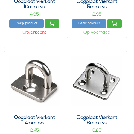
Oogplaat Vierkant
Oogplaat Vierkant
10mm rvs
5mm rvs
4,
2,
95
95
Bekijk product
Bekijk product
Uitverkocht
Op voorraad
Oogplaat Vierkant
Oogplaat Vierkant
4mm rvs
6mm rvs
2,
3,
45
25