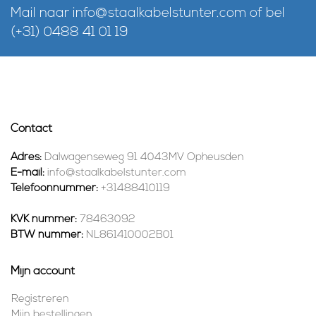
Mail naar
info@staalkabelstunter.com
of bel
(+31) 0488 41 01 19
Contact
Adres:
Dalwagenseweg 91 4043MV Opheusden
E-mail:
info@staalkabelstunter.com
Telefoonnummer:
+31488410119
KVK nummer:
78463092
BTW nummer:
NL861410002B01
Mijn account
Registreren
Mijn bestellingen