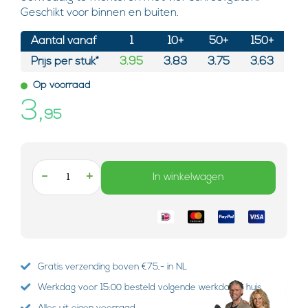
Geschikt voor binnen en buiten.
Aantal vanaf
1
10+
50+
150+
Prijs per stuk*
3.95
3.83
3.75
3.63
Op voorraad
3,
95
-
+
In winkelwagen
Gratis verzending boven €75,- in NL
Werkdag voor 15:00 besteld volgende werkdag in huis