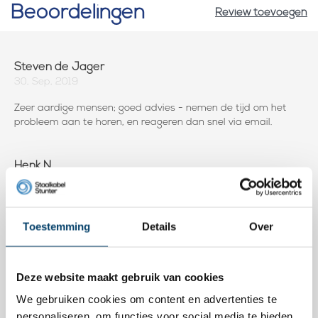
Beoordelingen
Review toevoegen
Steven de Jager
30, Sep, 2019
Zeer aardige mensen; goed advies - nemen de tijd om het
probleem aan te horen, en reageren dan snel via email.
Henk N.
30, May, 2017
RvS onderdelen Heel mooi degelijk materiaal en supersnel
geleverd in degelijke verpakking.
Toestemming
Details
Over
Fred B.
Deze website maakt gebruik van cookies
09, Jan, 2017
We gebruiken cookies om content en advertenties te
Prima, Super aan te bevelen.
personaliseren, om functies voor social media te bieden