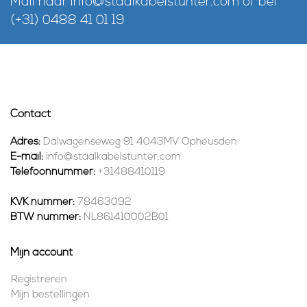
Mail naar
info@staalkabelstunter.com
of bel
(+31) 0488 41 01 19
Contact
Adres:
Dalwagenseweg 91 4043MV Opheusden
E-mail:
info@staalkabelstunter.com
Telefoonnummer:
+31488410119
KVK nummer:
78463092
BTW nummer:
NL861410002B01
Mijn account
Registreren
Mijn bestellingen