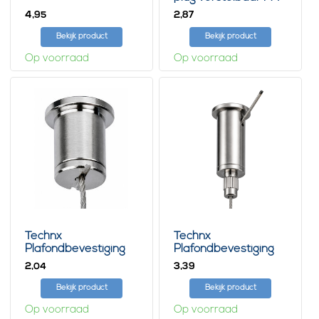
4,
2,
95
87
Bekijk product
Bekijk product
Op voorraad
Op voorraad
Technx
Technx
Plafondbevestiging
Plafondbevestiging
Rond
met schroef
2,
3,
04
39
Bekijk product
Bekijk product
Op voorraad
Op voorraad