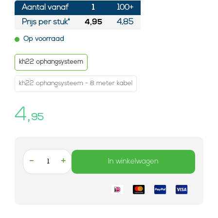
Aantal vanaf
1
100+
Prijs per stuk*
4,95
4,85
Op voorraad
kh22 ophangsysteem
kh22 ophangsysteem - 8 meter kabel
4,
95
-
+
In winkelwagen