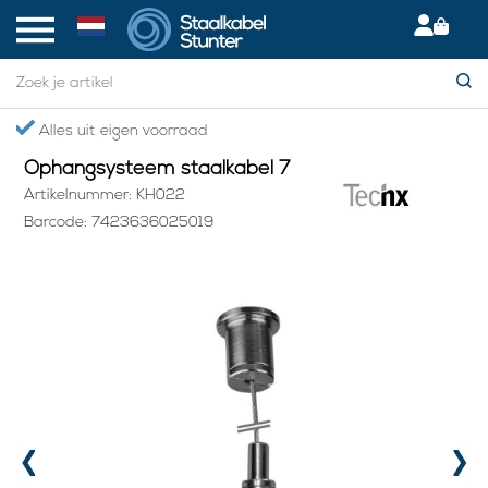
Home
> Ophangsysteem staalkabel 7
Gratis verzending boven €75,- in NL
Ophangsysteem staalkabel 7
Artikelnummer: KH022
Barcode: 7423636025019
‹
›