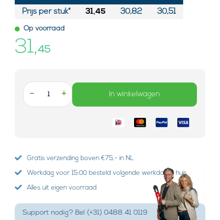
Prijs per stuk*
31,45
30,82
30,51
Op voorraad
31,
45
-
+
In winkelwagen
Gratis verzending boven €75,- in NL
Werkdag voor 15:00 besteld volgende werkdag in huis
Alles uit eigen voorraad
Support nodig? Bel (+31) 0488 41 0119