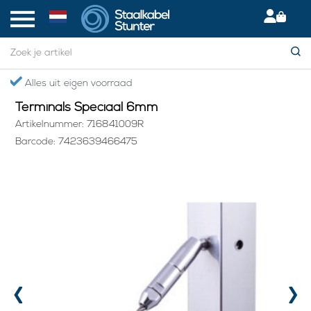
Home
> Terminals Speciaal 6mm
Alles uit eigen voorraad
Terminals Speciaal 6mm
Artikelnummer: 716841009R
Barcode: 7423639466475
‹
›