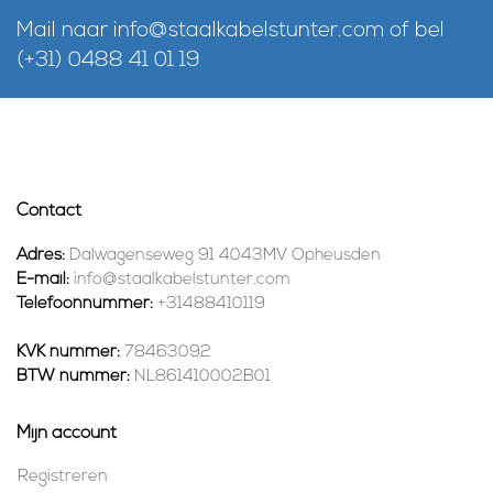
Mail naar
info@staalkabelstunter.com
of bel
(+31) 0488 41 01 19
Contact
Adres:
Dalwagenseweg 91 4043MV Opheusden
E-mail:
info@staalkabelstunter.com
Telefoonnummer:
+31488410119
KVK nummer:
78463092
BTW nummer:
NL861410002B01
Mijn account
Registreren