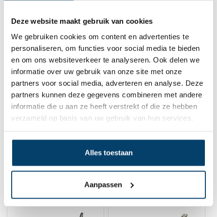
Deze website maakt gebruik van cookies
We gebruiken cookies om content en advertenties te
personaliseren, om functies voor social media te bieden
en om ons websiteverkeer te analyseren. Ook delen we
Draadspanner rvs M5 - Oog-Oog
0 klantbeoordelingen
informatie over uw gebruik van onze site met onze
partners voor social media, adverteren en analyse. Deze
3,
13
partners kunnen deze gegevens combineren met andere
Op voorraad
informatie die u aan ze heeft verstrekt of die ze hebben
Op werkdagen voor 15:00 besteld? Direct verstuurd!
verzameld op basis van uw gebruik van hun services.
In winkelwagen
Alles toestaan
Gerelateerde producten
Aanpassen