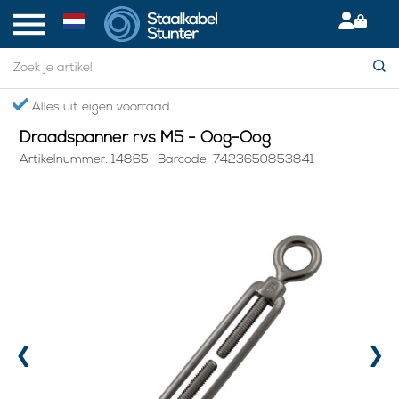
Home
> Draadspanner rvs M5 - Oog-Oog
Alles uit eigen voorraad
Draadspanner rvs M5 - Oog-Oog
Artikelnummer: 14865
Barcode: 7423650853841
‹
›