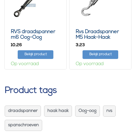
RVS draadspanner
Rvs Draadspanner
m6 Oog-Oog
M5 Haak-Haak
10,
3,
26
23
Bekijk product
Bekijk product
Op voorraad
Op voorraad
Product tags
draadspanner
haak haak
Oog-oog
rvs
spanschroeven