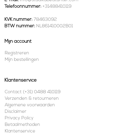
E-mail:
info@staalkabelstunter.com
Telefoonnummer:
+31488410119
KVK nummer:
78463092
BTW nummer:
NL861410002B01
Mijn account
Registreren
Mijn bestellingen
Klantenservice
Contact (+31) 0488 410119
Verzenden & retourneren
Algemene voorwaarden
Disclaimer
Privacy Policy
Betaalmethoden
Klantenservice