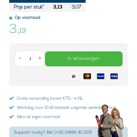
Prijs per stuk*
3,13
3,07
Op voorraad
3,
13
-
+
In winkelwagen
Gratis verzending boven €75,- in NL
Werkdag voor 15:00 besteld volgende werkdag in huis
Alles uit eigen voorraad
Support nodig? Bel (+31) 0488 41 0119