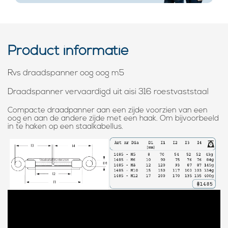
Product informatie
Rvs draadspanner oog oog m5
Draadspanner vervaardigd uit aisi 316 roestvaststaal
Compacte draadpanner aan een zijde voorzien van een
oog en aan de andere zijde met een haak. Om bijvoorbeeld
in te haken op een staalkabellus.