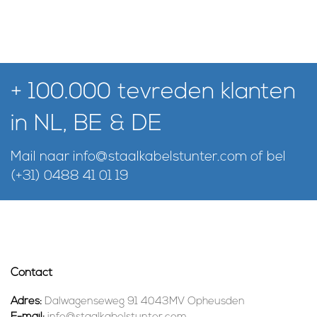
+ 100.000 tevreden klanten
in NL, BE & DE
Mail naar
info@staalkabelstunter.com
of bel
(+31) 0488 41 01 19
Contact
Adres:
Dalwagenseweg 91 4043MV Opheusden