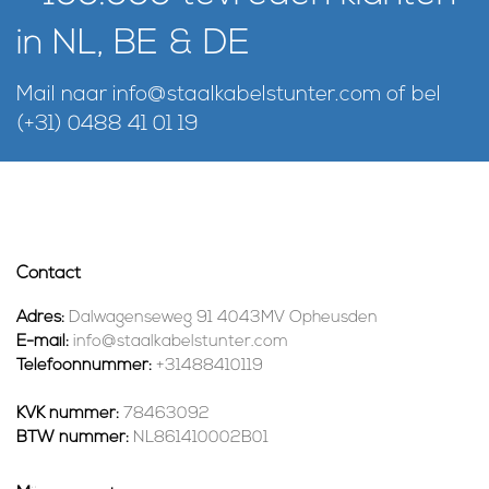
in NL, BE & DE
Mail naar
info@staalkabelstunter.com
of bel
(+31) 0488 41 01 19
Contact
Adres:
Dalwagenseweg 91 4043MV Opheusden
E-mail:
info@staalkabelstunter.com
Telefoonnummer:
+31488410119
KVK nummer:
78463092
BTW nummer:
NL861410002B01