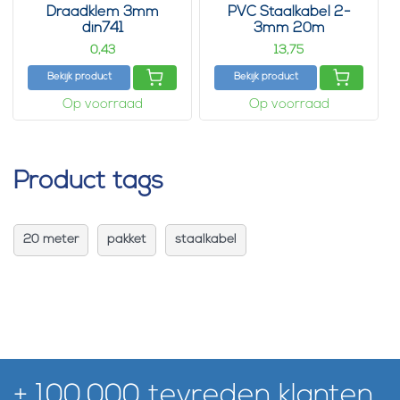
Draadklem 3mm
PVC Staalkabel 2-
din741
3mm 20m
0,
13,
43
75
Bekijk product
Bekijk product
Op voorraad
Op voorraad
Product tags
20 meter
pakket
staalkabel
+ 100.000 tevreden klanten