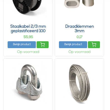
Staalkabel 2/3 mm
Draadklemmen
geplastificeerd 100
3mm
meter
55,
0,
95
17
Bekijk product
Bekijk product
Op voorraad
Op voorraad