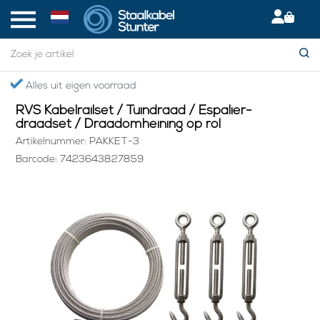
Home
> RVS Kabelrailset / Tuindraad / Espalier-draadset / Draadomheining op rol
Alles uit eigen voorraad
G
RVS Kabelrailset / Tuindraad / Espalier-
draadset / Draadomheining op rol
Artikelnummer: PAKKET-3
Barcode: 7423643827859