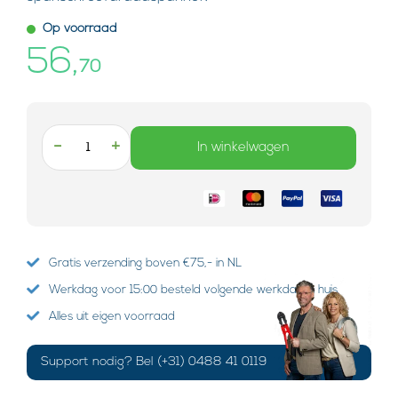
Op voorraad
56,
70
-
+
In winkelwagen
Gratis verzending boven €75,- in NL
Werkdag voor 15:00 besteld volgende werkdag in huis
Alles uit eigen voorraad
Support nodig? Bel (+31) 0488 41 0119