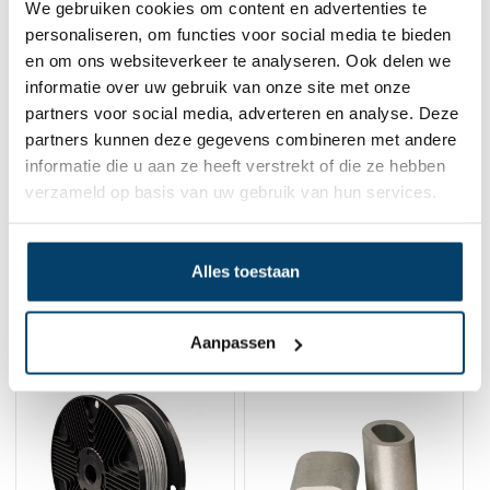
We gebruiken cookies om content en advertenties te
RVS Kabelrailset / Tuindraad /
personaliseren, om functies voor social media te bieden
Espalier-draadset /
en om ons websiteverkeer te analyseren. Ook delen we
Draadomheining op rol
informatie over uw gebruik van onze site met onze
0 klantbeoordelingen
partners voor social media, adverteren en analyse. Deze
56,
70
Op voorraad
partners kunnen deze gegevens combineren met andere
Op werkdagen voor 15:00 besteld? Direct verstuurd!
informatie die u aan ze heeft verstrekt of die ze hebben
verzameld op basis van uw gebruik van hun services.
In winkelwagen
Alles toestaan
Gerelateerde producten
Aanpassen