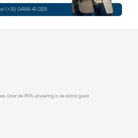
el (+31) 0488 41 0119
es. Door de RVS uitvoering is de katrol goed