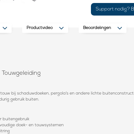
Support nodig? B
Productvideo
Beoordelingen
 Touwgeleiding
 touw bij schaduwdoeken, pergola’s en andere lichte buitenconstructi
urig gebruik buiten.
r buitengebruik
nvoudige doek- en touwsystemen
itring