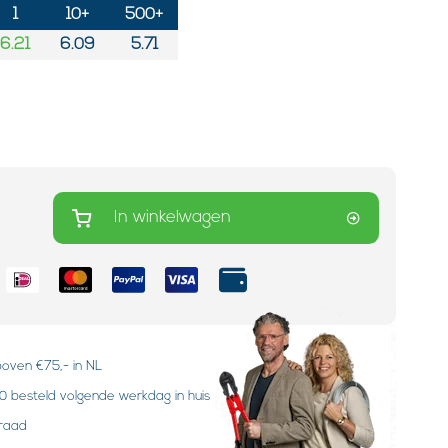
1
10+
500+
6.21
6.09
5.71
In winkelwagen
boven €75,- in NL
 besteld volgende werkdag in huis
rraad