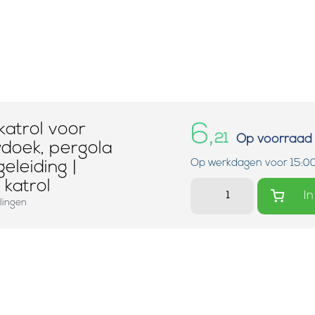
atrol voor
6,
21
Op voorraad
doek, pergola
Op werkdagen voor 15:00
eleiding |
katrol
In
lingen