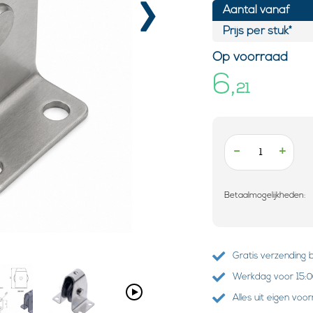
›
Aantal vanaf
Prijs per stuk*
Op voorraad
6,
21
-
+
Betaalmogelijkheden:
Gratis verzending 
Werkdag voor 15:00
Alles uit eigen voo