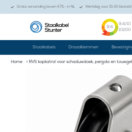
Gratis verzending boven €75,- in NL
Werkdag voor 15:00 besteld 
9.4
/10
9.4
10200
Staalkabels
Draadklemmen
Bevestigin
Home
> RVS kopkatrol voor schaduwdoek, pergola en touwgel