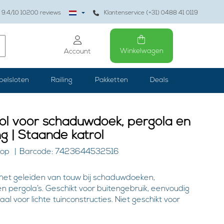
9.4
/10
10200
reviews
Klantenservice (+31) 0488 41 0119
Winkelwagen
Account
belsloten
Railing
Pakketten
Deals
ol voor schaduwdoek, pergola en
g | Staande katrol
kop
Barcode: 7423644532516
 het geleiden van touw bij schaduwdoeken,
 pergola’s. Geschikt voor buitengebruik, eenvoudig
l voor lichte tuinconstructies. Niet geschikt voor