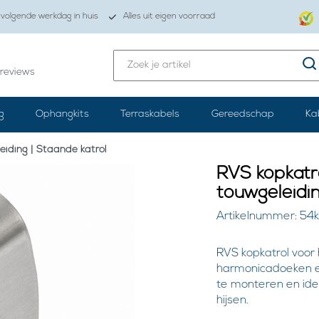
volgende werkdag in huis
Alles uit eigen voorraad
reviews
g
Ophangkits
Terraskabels
Gereedschap
Ka
eiding | Staande katrol
RVS kopkatr
touwgeleidin
Artikelnummer: 54
RVS kopkatrol voor
harmonicadoeken en
te monteren en ideaa
hijsen.