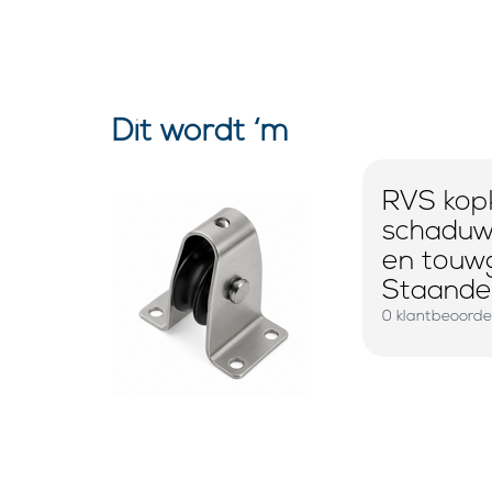
Dit wordt ‘m
RVS kopk
schaduw
en touwg
Staande 
0 klantbeoorde