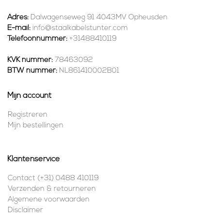
Adres:
Dalwagenseweg 91 4043MV Opheusden
E-mail:
info@staalkabelstunter.com
Telefoonnummer:
+31488410119
KVK nummer:
78463092
BTW nummer:
NL861410002B01
Mijn account
Registreren
Mijn bestellingen
Klantenservice
Contact (+31) 0488 410119
Verzenden & retourneren
Algemene voorwaarden
Disclaimer