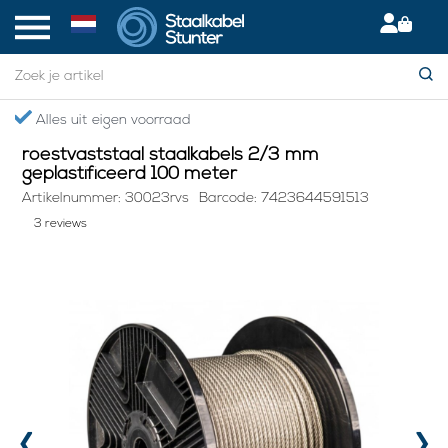
Home
> roestvaststaal staalkabels 2/3 mm geplastificeerd 100 meter
Alles uit eigen voorraad
roestvaststaal staalkabels 2/3 mm
geplastificeerd 100 meter
Artikelnummer: 30023rvs
Barcode: 7423644591513
3 reviews