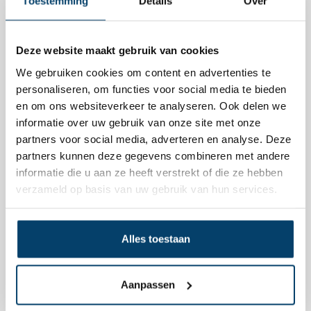
Toestemming
Details
Over
Guus P.
21, Aug, 2014
Deze website maakt gebruik van cookies
We gebruiken cookies om content en advertenties te
Geplastificeerde staalkabel.
personaliseren, om functies voor social media te bieden
Vooraf informatie omtrent het product opgevraagd. Zeer snel
en om ons websiteverkeer te analyseren. Ook delen we
antwoord via mail en daarna een zeer snelle levering. Mijn
informatie over uw gebruik van onze site met onze
complimenten voor deze efficiënte manier van werken!
partners voor social media, adverteren en analyse. Deze
partners kunnen deze gegevens combineren met andere
informatie die u aan ze heeft verstrekt of die ze hebben
Rene W.
30, Apr, 2014
verzameld op basis van uw gebruik van hun services.
Prima product en een zeer persoonlijke service. Had met
spoed staalkabel nodig, met één telefoontje alles geregeld!!
Alles toestaan
Levering binnen een paar uur. Top.
Jan K.
Aanpassen
25, Apr, 2014