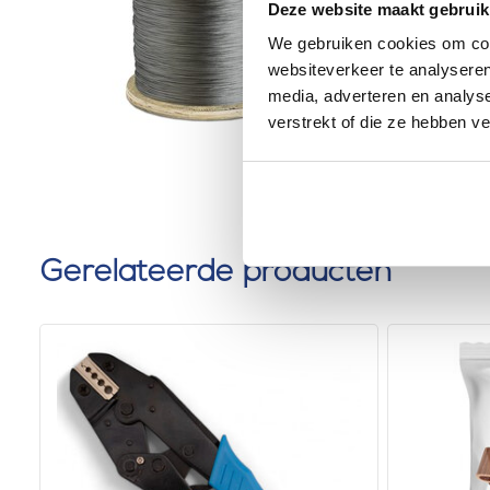
meter ro
Deze website maakt gebruik
0 klantbeoorde
We gebruiken cookies om cont
websiteverkeer te analyseren
media, adverteren en analys
verstrekt of die ze hebben v
Gerelateerde producten