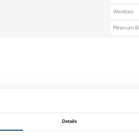
Werklast
Minimum B
419,
Details
tstaal
95
Op voo
bel 2 mm 1000
Op werkdagen voor 15:00