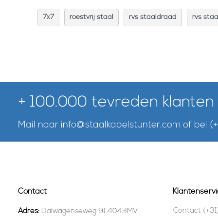
7x7
roestvrij staal
rvs staaldraad
rvs staa
+ 100.000 tevreden klanten
Mail naar
info@staalkabelstunter.com
of bel
(
Contact
Klantenservi
Contact (+31
Adres:
Dalwagenseweg 91 4043MV