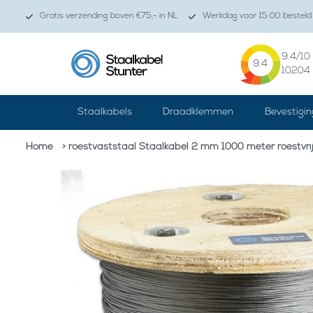
Gratis verzending boven €75,- in NL
Werkdag voor 15:00 besteld 
9.4
/10
9.4
10204
Staalkabels
Draadklemmen
Bevestigin
Home
> roestvaststaal Staalkabel 2 mm 1000 meter roestvri