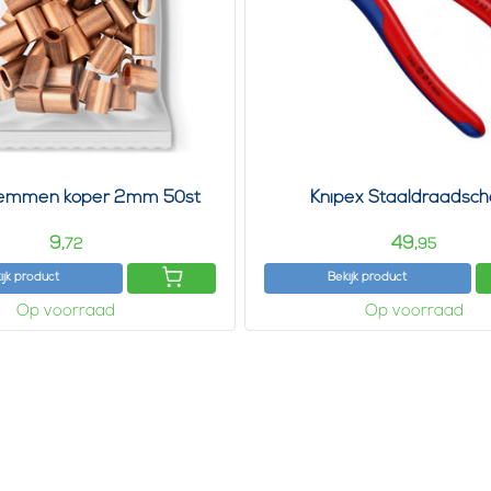
lemmen koper 2mm 50st
Knipex Staaldraadsch
9,
49,
72
95
ijk product
Bekijk product
Op voorraad
Op voorraad