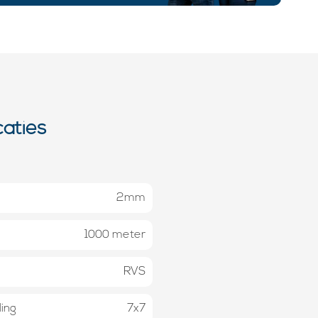
caties
2mm
1000 meter
RVS
ing
7x7