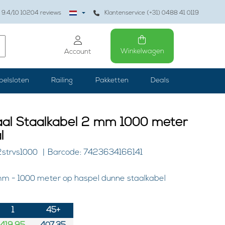
9.4
/10
10204
reviews
Klantenservice (+31) 0488 41 0119
Winkelwagen
Account
belsloten
Railing
Pakketten
Deals
aal Staalkabel 2 mm 1000 meter
l
2strvs1000
Barcode: 7423634166141
mm - 1000 meter op haspel dunne staalkabel
1
45+