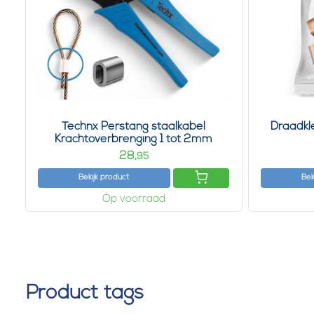
Technx Perstang staalkabel
Draadk
Krachtoverbrenging 1 tot 2mm
28,
95
Bekijk product
Bek
Op voorraad
Product tags