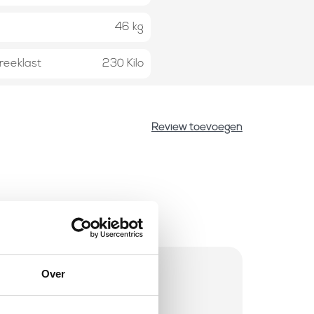
46 kg
reeklast
230 Kilo
Review toevoegen
Over
rraad
 besteld? Direct verstuurd!