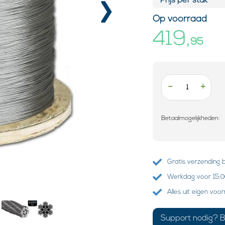
›
Prijs per stuk*
Op voorraad
419,
95
-
+
Betaalmogelijkheden:
Gratis verzending 
Werkdag voor 15:00
Alles uit eigen voo
Support nodig? B