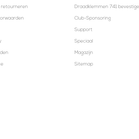
 retourneren
Draadklemmen 741 bevestig
oorwaarden
Club-Sponsoring
Support
y
Speciaal
oden
Magazijn
ce
Sitemap