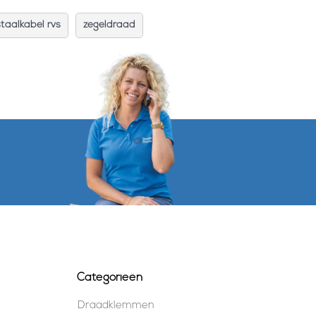
staalkabel rvs
zegeldraad
Categorieën
Draadklemmen