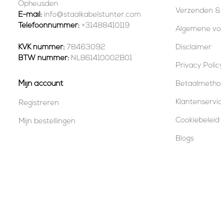
Opheusden
Verzenden &
E-mail:
info@staalkabelstunter.com
Telefoonnummer:
+31488410119
Algemene v
KVK nummer:
78463092
Disclaimer
BTW nummer:
NL861410002B01
Privacy Polic
Mijn account
Betaalmeth
Klantenservi
Registreren
Cookiebeleid
Mijn bestellingen
Blogs