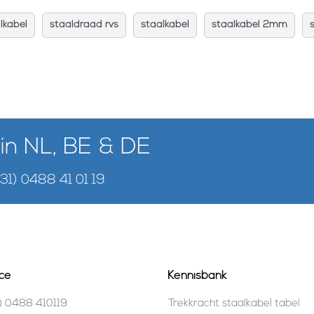
lkabel
staaldraad rvs
staalkabel
staalkabel 2mm
 in NL, BE & DE
+31) 0488 41 01 19
ce
Kennisbank
) 0488 410119
Trekkracht staalkabel tabel