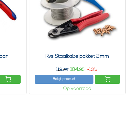
aar
Rvs Staalkabelpakket 2mm
104,
119,
-13%
95
95
Bekijk product
Op voorraad