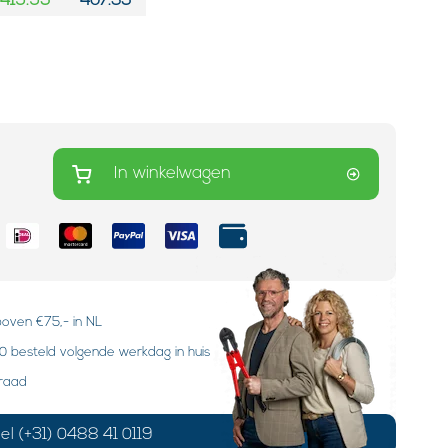
419.95
407.35
In winkelwagen
boven €75,- in NL
 besteld volgende werkdag in huis
rraad
el (+31) 0488 41 0119