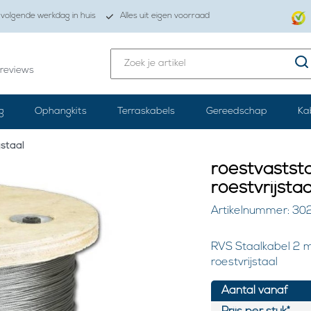
volgende werkdag in huis
Alles uit eigen voorraad
reviews
g
Ophangkits
Terraskabels
Gereedschap
Ka
jstaal
roestvastst
roestvrijstaa
Artikelnummer: 30
RVS Staalkabel 2 
roestvrijstaal
Aantal vanaf