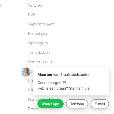
en
Verzinkt
RVS
Geplastificeerd
Bevestiging
Ophangkits
Terraskabels
Gereedschap
Kabelsloten
Railing
Pakketten
Klantbeoordelingen
Deals