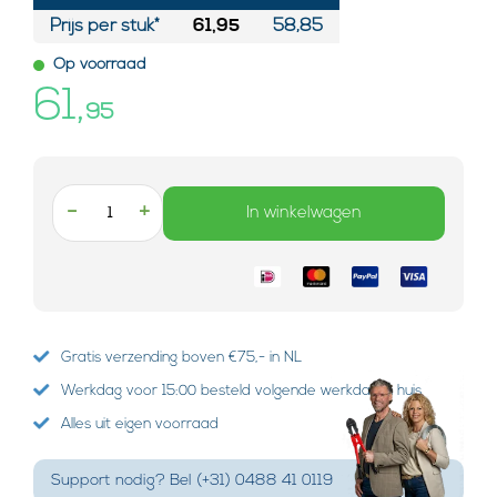
Prijs per stuk*
61,95
58,85
Op voorraad
61,
95
-
+
In winkelwagen
Gratis verzending boven €75,- in NL
Werkdag voor 15:00 besteld volgende werkdag in huis
Alles uit eigen voorraad
Support nodig? Bel (+31) 0488 41 0119