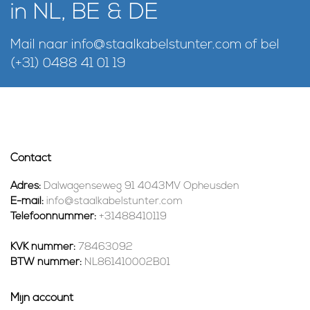
in NL, BE & DE
Mail naar
info@staalkabelstunter.com
of bel
(+31) 0488 41 01 19
Contact
Adres:
Dalwagenseweg 91 4043MV Opheusden
E-mail:
info@staalkabelstunter.com
Telefoonnummer:
+31488410119
KVK nummer:
78463092
BTW nummer:
NL861410002B01
Mijn account