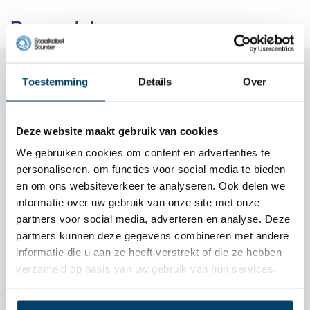
Beoordelingen
Review toevoegen
Toestemming
Details
Over
Peter N.
25, Jun, 2015
Staaldraad 2mm 250m, goede kwaliteit. Goede prijs.
Deze website maakt gebruik van cookies
We gebruiken cookies om content en advertenties te
Peter N.
personaliseren, om functies voor social media te bieden
02, Jun, 2015
en om ons websiteverkeer te analyseren. Ook delen we
informatie over uw gebruik van onze site met onze
Goede kwaliteit, goede prijs.
partners voor social media, adverteren en analyse. Deze
partners kunnen deze gegevens combineren met andere
Reinier V.
informatie die u aan ze heeft verstrekt of die ze hebben
02, Oct, 2014
verzameld op basis van uw gebruik van hun services.
Staalkabel snel en Goedkoop. Top!