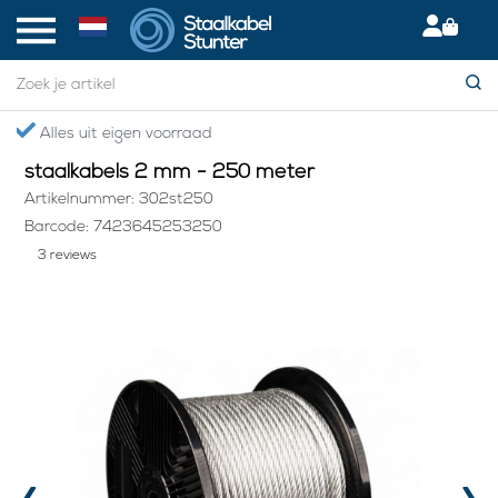
Home
> staalkabels 2 mm - 250 meter
n voorraad
Gratis verzendin
staalkabels 2 mm - 250 meter
Artikelnummer: 302st250
Barcode: 7423645253250
3 reviews