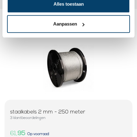
Alles toestaan
Aanpassen
Dit wordt ‘m
staalkabels 2 mm - 250 meter
3 klantbeoordelingen
61,
95
Op voorraad