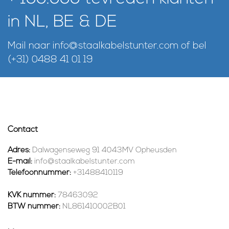
in NL, BE & DE
Mail naar
info@staalkabelstunter.com
of bel
(+31) 0488 41 01 19
Contact
Adres:
Dalwagenseweg 91 4043MV Opheusden
E-mail:
info@staalkabelstunter.com
Telefoonnummer:
+31488410119
KVK nummer:
78463092
BTW nummer:
NL861410002B01