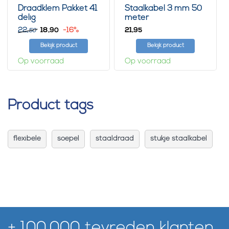
Draadklem Pakket 41
Staalkabel 3 mm 50
delig
meter
22,
18,
-16%
21,
90
95
50
Bekijk product
Bekijk product
Op voorraad
Op voorraad
Product tags
flexibele
soepel
staaldraad
stukje staalkabel
+ 100.000 tevreden klanten