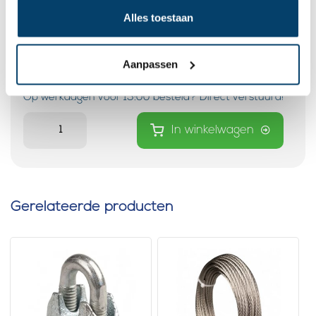
Alles toestaan
Extra soepele Staalkabel haspel
25 meter 3mm
1 klantbeoordelingen
Aanpassen
17,
95
Op voorraad
Op werkdagen voor 15:00 besteld? Direct verstuurd!
In winkelwagen
Gerelateerde producten