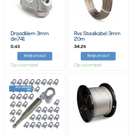
Draadklem 3mm
Rvs Staalkabel 3mm
din741
20m
0,
34,
43
25
Bekijk product
Bekijk product
Op voorraad
Op voorraad