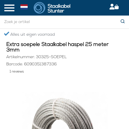
Home
> Extra soepele Staalkabel haspel 25 meter 3mm
Gratis verzending boven €75,- in NL
Extra soepele Staalkabel haspel 25 meter
3mm
Artikelnummer: 30325-SOEPEL
Barcode: 6090351387336
1 reviews