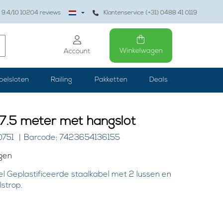
9.4
/10
10204
reviews
Klantenservice (+31) 0488 41 0119
Winkelwagen
Account
belsloten
Railing
Pakketten
Deals
 7.5 meter met hangslot
0751
Barcode: 7423654136155
ngen
el Geplastificeerde staalkabel met 2 lussen en
lstrop.