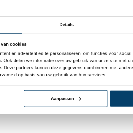
Details
 van cookies
ent en advertenties te personaliseren, om functies voor social
. Ook delen we informatie over uw gebruik van onze site met on
25,
e. Deze partners kunnen deze gegevens combineren met andere i
95
Op voorr
els 7.5 meter
erzameld op basis van uw gebruik van hun services.
Op werkdagen voor 15:00
gslot
lingen
In
Aanpassen