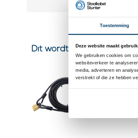
Toestemming
Deze website maakt gebruik
Dit wordt ‘m
We gebruiken cookies om cont
websiteverkeer te analyseren
media, adverteren en analys
Staalkab
verstrekt of die ze hebben v
met han
5 klantbeoorde