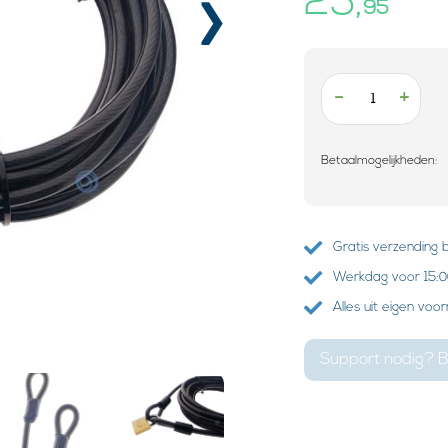
25,
›
95
-
+
Betaalmogelijkheden:
Gratis verzending 
Werkdag voor 15:00
Alles uit eigen voo
Support nodig? B