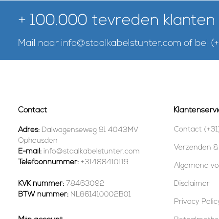
+ 100.000 tevreden klanten
Mail naar
info@staalkabelstunter.com
of bel
(
Contact
Klantenservi
Contact (+31
Adres:
Dalwagenseweg 91 4043MV
Opheusden
Verzenden &
E-mail:
info@staalkabelstunter.com
Telefoonnummer:
+31488410119
Algemene v
KVK nummer:
78463092
Disclaimer
BTW nummer:
NL861410002B01
Privacy Polic