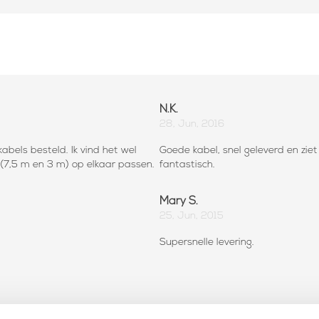
N.K.
28, Jun, 2016
kabels besteld. Ik vind het wel
Goede kabel, snel geleverd en ziet e
s (7,5 m en 3 m) op elkaar passen.
fantastisch.
Mary S.
25, Jun, 2015
Supersnelle levering.