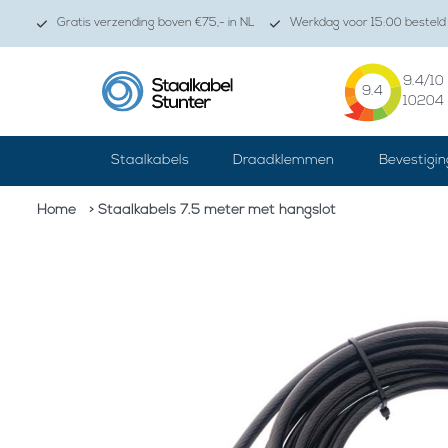
Gratis verzending boven €75,- in NL
Werkdag voor 15:00 besteld 
9.4
/10
9.4
10204
Staalkabels
Draadklemmen
Bevestigin
Home
> Staalkabels 7.5 meter met hangslot