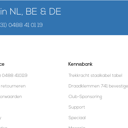
 in NL, BE & DE
+31) 0488 41 01 19
ce
Kennisbank
) 0488 410119
Trekkracht staalkabel tabel
 retourneren
Draadklemmen 741 bevestig
oorwaarden
Club-Sponsoring
Support
y
Speciaal