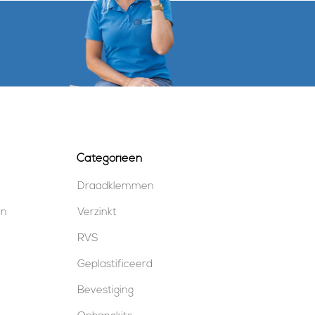
Categorieën
Draadklemmen
en
Verzinkt
RVS
Geplastificeerd
Bevestiging