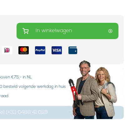
In winkelwagen
boven €75,- in NL
 besteld volgende werkdag in huis
rraad
el (+31) 0488 41 0119