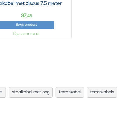
alkabel met discus 7.5 meter
37,
45
Bekijk product
Op voorraad
el
staalkabel met oog
terraskabel
terraskabels