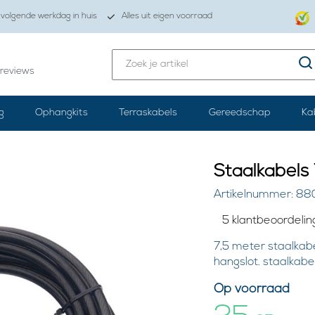
volgende werkdag in huis
Alles uit eigen voorraad
reviews
g
Ophangkits
Terraskabels
Gereedschap
Ka
Staalkabels
Artikelnummer: 88
5 klantbeoordeli
7,5 meter staalkab
hangslot. staalkabe
Op voorraad