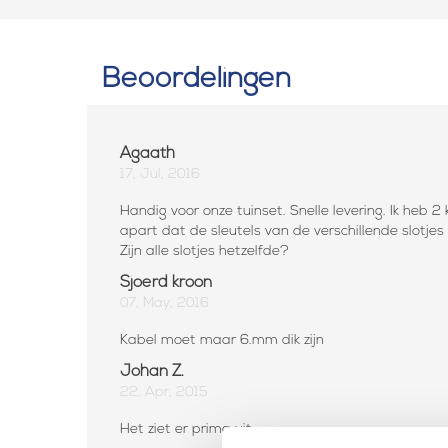
Beoordelingen
Agaath
17, Jul, 2016
Handig voor onze tuinset. Snelle levering. Ik heb 2 
apart dat de sleutels van de verschillende slotje
Zijn alle slotjes hetzelfde?
Sjoerd kroon
07, May, 2016
Kabel moet maar 6.mm dik zijn
Johan Z.
22, Apr, 2015
Het ziet er prima uit.