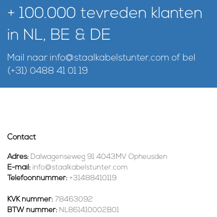
+ 100.000 tevreden klanten
in NL, BE & DE
Mail naar
info@staalkabelstunter.com
of bel
(+31) 0488 41 01 19
Contact
Adres:
Dalwagenseweg 91 4043MV Opheusden
E-mail:
info@staalkabelstunter.com
Telefoonnummer:
+31488410119
KVK nummer:
78463092
BTW nummer:
NL861410002B01