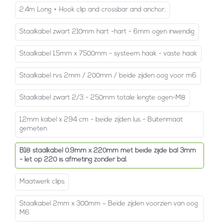
2.4m Long + Hook clip and crossbar and anchor.
Staalkabel zwart 210mm hart -hart - 6mm ogen inwendig
Staalkabel 1.5mm x 7500mm - systeem haak - vaste haak
Staalkabel rvs 2mm / 200mm / beide zijden oog voor m6
Staalkabel zwart 2/3 - 250mm totale lengte ogen-M8
1.2mm kabel x 294 cm - beide zijden lus - Buitenmaat
gemeten
B18 staalkabel 0.9mm x 220mm met beide zijde bal 3mm
- let op 220 is afmeting zonder bal.
Maatwerk clips
Staalkabel 2mm x 300mm – Beide zijden voorzien van oog
M6