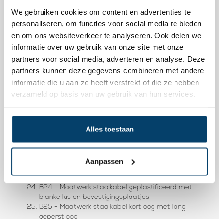
verzwaarde aluminium pers
We gebruiken cookies om content en advertenties te
B15 - Maatwerk staalkabel machinaal geperst met
karabijnhaak en schroef en tag
personaliseren, om functies voor social media te bieden
B16 - Maatwerk staalkabel met lus en geperst
en om ons websiteverkeer te analyseren. Ook delen we
kegelvormig oog
informatie over uw gebruik van onze site met onze
B17 - Maatwerk staalkabel geperst dik oog met
partners voor social media, adverteren en analyse. Deze
gegoten dwarsanker
partners kunnen deze gegevens combineren met andere
B18 - Maatwerk staalkabel grote lus met bal als
eindstop
informatie die u aan ze heeft verstrekt of die ze hebben
B19 - Maatwerk staalkabel met aluminium eindstop
verzameld op basis van uw gebruik van hun services.
en horizontale plug
B20 - Maatwerk staalkabel met rvs geperst oog en
lus
Alles toestaan
B21 - Maatwerk staalkabel met extra dikke
aluminium eindstop en lang geperste draadklem
B22 - Maatwerk staalkabel met borgpen en
karabijnhaak met sok
Aanpassen
B23 - Maatwerk staalkabel geplastificeerde kabel
met ogen en zeskante persing
B24 - Maatwerk staalkabel geplastificeerd met
blanke lus en bevestigingsplaatjes
B25 - Maatwerk staalkabel kort oog met lang
geperst oog