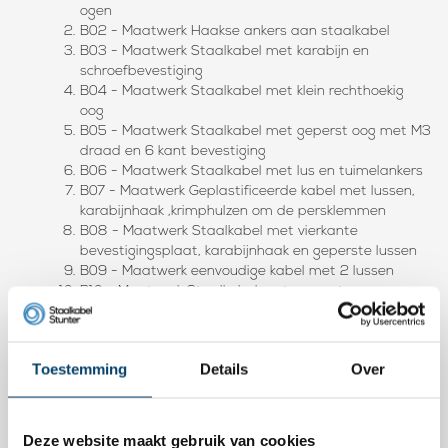
ogen
B02 - Maatwerk Haakse ankers aan staalkabel
B03 - Maatwerk Staalkabel met karabijn en
schroefbevestiging
B04 - Maatwerk Staalkabel met klein rechthoekig
oog
B05 - Maatwerk Staalkabel met geperst oog met M3
draad en 6 kant bevestiging
B06 - Maatwerk Staalkabel met lus en tuimelankers
B07 - Maatwerk Geplastificeerde kabel met lussen,
karabijnhaak ,krimphulzen om de persklemmen
B08 - Maatwerk Staalkabel met vierkante
bevestigingsplaat, karabijnhaak en geperste lussen
B09 - Maatwerk eenvoudige kabel met 2 lussen
B10 - Maatwerk Staalkabel met geperst oog en
geperste haak
B11 - Maatwerk Staalkabel met geperste zware ogen
B12 - Maatwerk gripsysteem met ronde inbus-klem
Toestemming
Details
Over
en bevestigingsoog
B13 - Maatwerk Staalkabel met 2 lussen en
bevestigingsplaat met dubbel oog
B14 - Maatwerk staalkabel geïsoleerd met
Deze website maakt gebruik van cookies