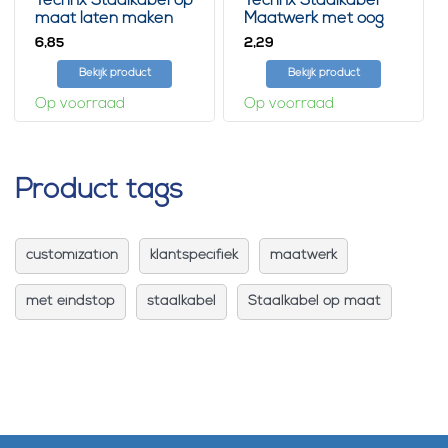
Technx Staalkabel op
Technx Staalkabel
maat laten maken
Maatwerk met oog
6,
2,
85
29
Bekijk product
Bekijk product
Op voorraad
Op voorraad
Product tags
customization
klantspecifiek
maatwerk
met eindstop
staalkabel
Staalkabel op maat