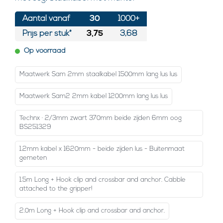
Aantal vanaf
30
1000+
Prijs per stuk*
3,75
3,68
Op voorraad
Maatwerk Sam 2mm staalkabel 1500mm lang lus lus
Maatwerk Sam2 2mm kabel 1200mm lang lus lus
Technx · 2/3mm zwart 370mm beide zijden 6mm oog
BS251329
1.2mm kabel x 1620mm - beide zijden lus - Buitenmaat
gemeten
1.5m Long + Hook clip and crossbar and anchor. Cabble
attached to the gripper!
2.0m Long + Hook clip and crossbar and anchor.