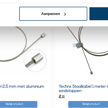
Aanpassen
el 2,5 mm met aluminium
Technx Staalkabel 1 meter
eindstoppen
2,
11
Bekijk product
Bekijk product