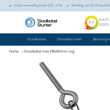
Gratis verzending boven €75,- in NL
Werkdag voor 15:00 besteld 
9.4
/10
9.4
10205
Staalkabels
Draadklemmen
Bevestigin
Home
> Staalkabel met M6x60mm oog