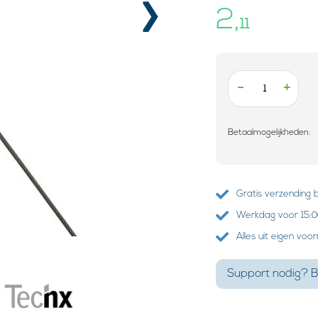
›
2,
11
-
+
Betaalmogelijkheden:
Gratis verzending 
Werkdag voor 15:00
Alles uit eigen voo
Support nodig? B