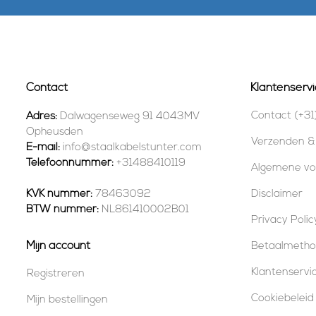
Contact
Klantenservi
Contact (+31
Adres:
Dalwagenseweg 91 4043MV
Opheusden
Verzenden &
E-mail:
info@staalkabelstunter.com
Telefoonnummer:
+31488410119
Algemene v
KVK nummer:
78463092
Disclaimer
BTW nummer:
NL861410002B01
Privacy Polic
Mijn account
Betaalmeth
Klantenservi
Registreren
Cookiebeleid
Mijn bestellingen