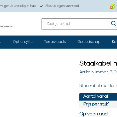
volgende werkdag in huis
Alles uit eigen voorraad
reviews
g
Ophangkits
Terraskabels
Gereedschap
Ka
Staalkabel
Artikelnummer: 31
Staalkabel met lus
Aantal vanaf
Prijs per stuk*
Op voorraad