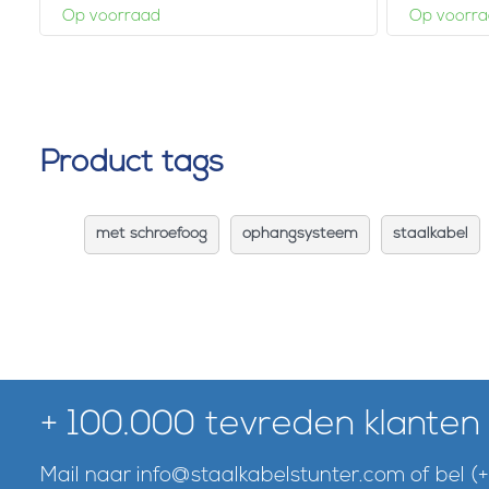
Op voorraad
Op voorr
Product tags
met schroefoog
ophangsysteem
staalkabel
+ 100.000 tevreden klanten
Mail naar
info@staalkabelstunter.com
of bel
(