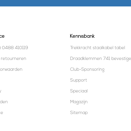
ce
Kennisbank
) 0488 410119
Trekkracht staalkabel tabel
 retourneren
Draadklemmen 741 bevestig
oorwaarden
Club-Sponsoring
Support
y
Speciaal
oden
Magazijn
ce
Sitemap