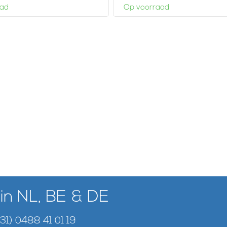
aad
Op voorraad
 in NL, BE & DE
+31) 0488 41 01 19