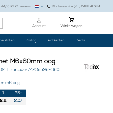
9.4
/10
10205
reviews
Klantenservice (+31) 0488 41 0119
Account
Winkelwagen
belsloten
Railing
Pakketten
Deals
 met M6x60mm oog
002
Barcode: 7423639623601
 en m6 oog
1
25+
2,11
2,07