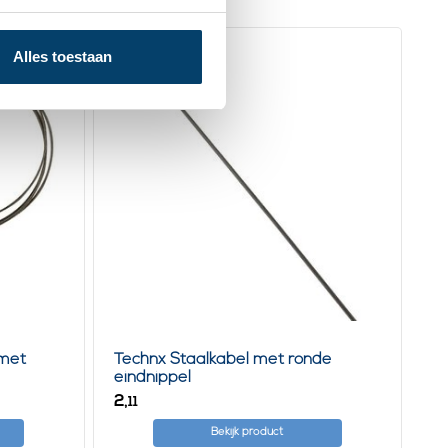
Alles toestaan
 met
Technx Staalkabel met ronde
eindnippel
2,
11
Bekijk product