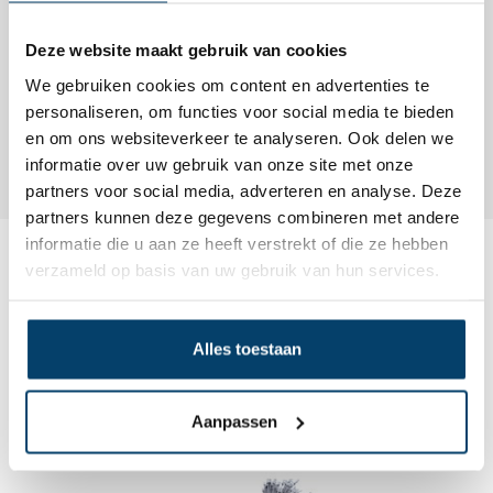
Deze website maakt gebruik van cookies
We gebruiken cookies om content en advertenties te
personaliseren, om functies voor social media te bieden
en om ons websiteverkeer te analyseren. Ook delen we
Alleen de standaard is op voorraad, de rest moet worden
informatie over uw gebruik van onze site met onze
besteld. Dit kan vanaf 100 stuks worden verzorgd.
partners voor social media, adverteren en analyse. Deze
partners kunnen deze gegevens combineren met andere
informatie die u aan ze heeft verstrekt of die ze hebben
verzameld op basis van uw gebruik van hun services.
Beoordelingen
Review toevoegen
Alles toestaan
Dit wordt ‘m
Aanpassen