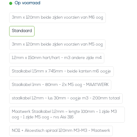
Op voorraad
3mm x 120mm beide zijden voorzien van M6 oog
Standaard
3mm x 120mm beide zijden voorzien van M5 oog
1.2mm x 150mm hart/hart - m3 andere zijde m4
Staalkabel 1.5mm x 745mm - beide kanten m6 oogje
Staalkabel 1mm - 80mm - 2x M5 oog - MAATWERK
staalkabel 1.2mm - lus 30mm - oogje m3 - 200mm totaal
Maatwerk Staalkabel 1.2mm – lengte 100mm – 1 zijde M3
oog - 1 zijde M5 oog – rvs Aisi 316
NO11 + Akoestisch spiraal 120mm M3-M3 - Maatwerk