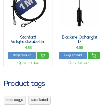
Stanford
Blackline Ophangkit
Veiligheidskabel 1m
17
met ogen zwart
4,
4,
35
95
Bekijk product
Bekijk product
Op voorraad
Op voorraad
Product tags
met oogje
staalkabel