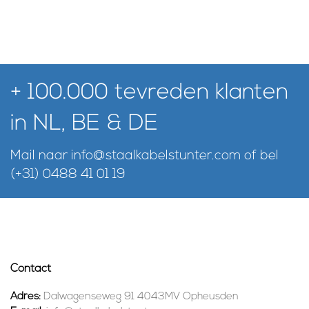
+ 100.000 tevreden klanten
in NL, BE & DE
Mail naar
info@staalkabelstunter.com
of bel
(+31) 0488 41 01 19
Contact
Adres:
Dalwagenseweg 91 4043MV Opheusden