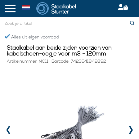
Home
> Staalkabel aan beide zijden voorzien van kabelschoen-oogje voor m3 - 120mm
Gratis verzending boven €75,- in NL
Staalkabel aan beide zijden voorzien van
kabelschoen-oogje voor m3 - 120mm
Artikelnummer: NO11
Barcode: 7423641842892
‹
›