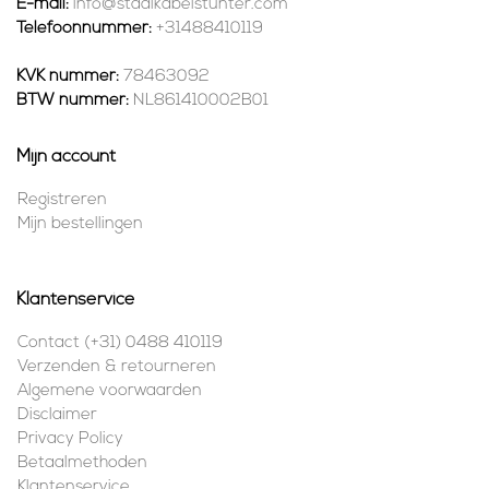
E-mail:
info@staalkabelstunter.com
Telefoonnummer:
+31488410119
KVK nummer:
78463092
BTW nummer:
NL861410002B01
Mijn account
Registreren
Mijn bestellingen
Klantenservice
Contact (+31) 0488 410119
Verzenden & retourneren
Algemene voorwaarden
Disclaimer
Privacy Policy
Betaalmethoden
Klantenservice