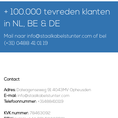
+ 100.000 tevreden klanten
in NL, BE & DE
Mail naar
info@staalkabelstunter.com
of bel
(+31) 0488 41 01 19
Contact
Adres:
Dalwagenseweg 91 4043MV Opheusden
E-mail:
info@staalkabelstunter.com
Telefoonnummer:
+31488410119
KVK nummer:
78463092