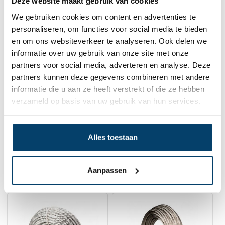
Deze website maakt gebruik van cookies
We gebruiken cookies om content en advertenties te
personaliseren, om functies voor social media te bieden
en om ons websiteverkeer te analyseren. Ook delen we
Staalkabel gebundeld Rvs 5mm
informatie over uw gebruik van onze site met onze
10m
0 klantbeoordelingen
partners voor social media, adverteren en analyse. Deze
partners kunnen deze gegevens combineren met andere
33,
95
informatie die u aan ze heeft verstrekt of die ze hebben
Op voorraad
verzameld op basis van uw gebruik van hun services.
In winkelwagen
Alles toestaan
Aanpassen
Gerelateerde producten