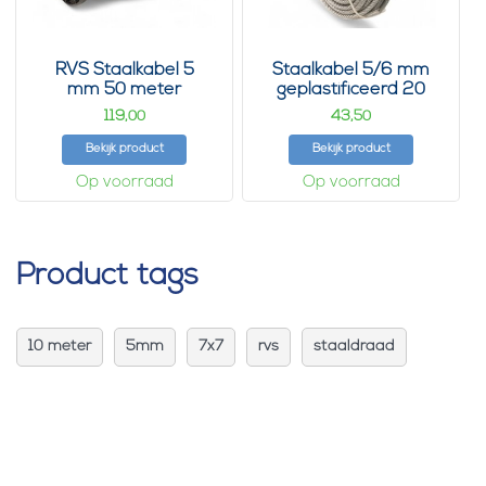
RVS Staalkabel 5
Staalkabel 5/6 mm
mm 50 meter
geplastificeerd 20
meter
119,
43,
00
50
Bekijk product
Bekijk product
Op voorraad
Op voorraad
Product tags
10 meter
5mm
7x7
rvs
staaldraad