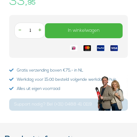
33,
95
-
+
In winkelwagen
Gratis verzending boven €75,- in NL
Werkdag voor 15:00 besteld volgende werkdag in huis
Alles uit eigen voorraad
Support nodig? Bel (+31) 0488 41 0119