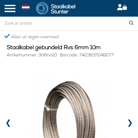
Home
> Staalkabel gebundeld Rvs 6mm 10m
Gratis verzending boven €75,- in NL
Staalkabel gebundeld Rvs 6mm 10m
Artikelnummer: 306rvs10
Barcode: 7423637246277
‹
›