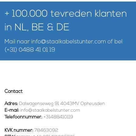
+ 100.000 tevreden klanten
in NL, BE & DE
Mail naar
info@staalkabelstunter.com
of bel
(+31) 0488 41 01 19
Contact
Adres:
Dalwagenseweg 91 4043MV Opheusden
E-mail:
info@staalkabelstunter.com
Telefoonnummer:
+31488410119
KVK nummer:
78463092