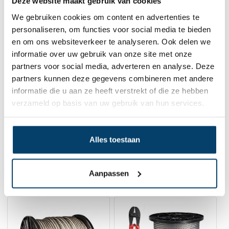
Deze website maakt gebruik van cookies
We gebruiken cookies om content en advertenties te
personaliseren, om functies voor social media te bieden
en om ons websiteverkeer te analyseren. Ook delen we
Staalkabel gebundeld Rvs 6mm
informatie over uw gebruik van onze site met onze
10m
0 klantbeoordelingen
partners voor social media, adverteren en analyse. Deze
partners kunnen deze gegevens combineren met andere
41,
58
informatie die u aan ze heeft verstrekt of die ze hebben
Op voorraad
verzameld op basis van uw gebruik van hun services.
In winkelwagen
Alles toestaan
Aanpassen
Gerelateerde producten