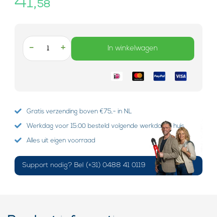
41,
58
-
+
In winkelwagen
Gratis verzending boven €75,- in NL
Werkdag voor 15:00 besteld volgende werkdag in huis
Alles uit eigen voorraad
Support nodig? Bel (+31) 0488 41 0119