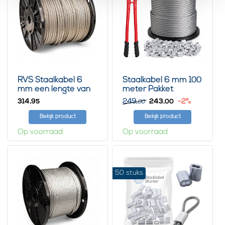
RVS Staalkabel 6
Staalkabel 6 mm 100
mm een lengte van
meter Pakket
100 meter
314,
249,
243,
-2%
95
00
00
Bekijk product
Bekijk product
Op voorraad
Op voorraad
50 stuks