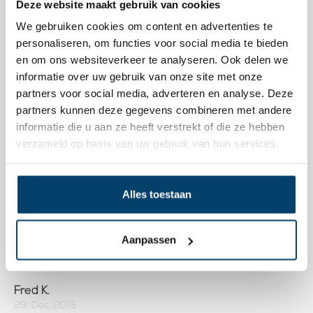
Deze website maakt gebruik van cookies
We gebruiken cookies om content en advertenties te
Paul F.
personaliseren, om functies voor social media te bieden
01, Mar, 2017
en om ons websiteverkeer te analyseren. Ook delen we
informatie over uw gebruik van onze site met onze
Zeer snelle levering. Zeer tevreden over Staalkabelstunter.
partners voor social media, adverteren en analyse. Deze
partners kunnen deze gegevens combineren met andere
Susanne K.
informatie die u aan ze heeft verstrekt of die ze hebben
20, Feb, 2016
verzameld op basis van uw gebruik van hun services.
snel geleverd en kwalitatief heel goed materiaal
Alles toestaan
H G.
29, Dec, 2015
Aanpassen
Super.
Fred K.
29, Dec, 2015