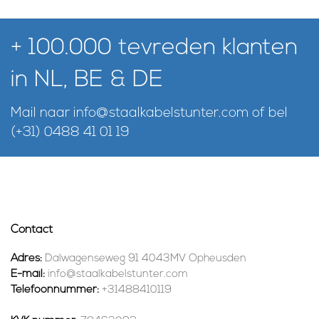
+ 100.000 tevreden klanten
in NL, BE & DE
Mail naar
info@staalkabelstunter.com
of bel
(+31) 0488 41 01 19
Contact
Adres:
Dalwagenseweg 91 4043MV Opheusden
E-mail:
info@staalkabelstunter.com
Telefoonnummer:
+31488410119