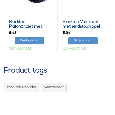
Blackline
Blackline Voetrozet
Plafondrozet met
met eindstopnippel
gripsysteem
6,
5,
43
94
Bekijk product
Bekijk product
Op voorraad
Op voorraad
Product tags
staalkabelhouder
verstelbaar