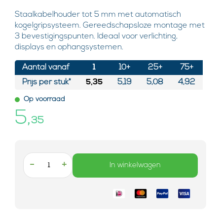
Staalkabelhouder tot 5 mm met automatisch
kogelgripsysteem. Gereedschapsloze montage met
3 bevestigingspunten. Ideaal voor verlichting,
displays en ophangsystemen.
Aantal vanaf
1
10+
25+
75+
Prijs per stuk*
5,35
5,19
5,08
4,92
Op voorraad
5,
35
-
+
In winkelwagen