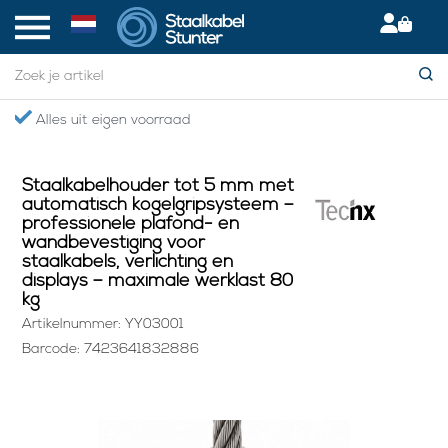
Home
> Staalkabelhouder tot 5 mm met automatisch kogelgripsysteem – professionele plafond- en wandbevestiging voor
staalkabels, verlichting en displays – maximale werklast 80 kg
Gratis verzending boven €75,- in NL
Staalkabelhouder tot 5 mm met
automatisch kogelgripsysteem –
professionele plafond- en
wandbevestiging voor
staalkabels, verlichting en
displays – maximale werklast 80
kg
Artikelnummer: YY03001
Barcode: 7423641832886