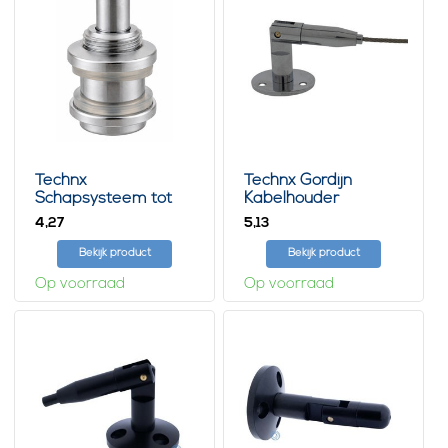
Technx
Technx Gordijn
Schapsysteem tot
Kabelhouder
5mm
4,
5,
27
13
Bekijk product
Bekijk product
Op voorraad
Op voorraad