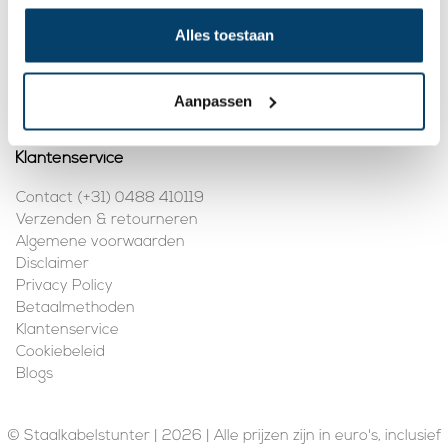
Mijn account
Alles toestaan
Registreren
Mijn bestellingen
Aanpassen
Klantenservice
Contact (+31) 0488 410119
Verzenden & retourneren
Algemene voorwaarden
Disclaimer
Privacy Policy
Betaalmethoden
Klantenservice
Cookiebeleid
Blogs
© Staalkabelstunter | 2026 | Alle prijzen zijn in euro's, inclusief