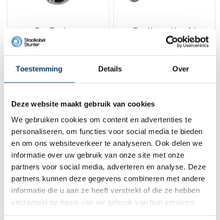
Rvs Eindstop
Rvs Koepel hoofd
Balvormig 2 en 3mm
eindstop
1,
1,
35
75
Toestemming
Details
Over
Bekijk product
Bekijk product
Op voorraad
Op voorraad
1
Deze website maakt gebruik van cookies
We gebruiken cookies om content en advertenties te
personaliseren, om functies voor social media te bieden
Contact
en om ons websiteverkeer te analyseren. Ook delen we
informatie over uw gebruik van onze site met onze
Adres:
Dalwagenseweg 91 4043MV Opheusden
E-mail:
info@staalkabelstunter.com
partners voor social media, adverteren en analyse. Deze
Telefoonnummer:
+31488410119
partners kunnen deze gegevens combineren met andere
informatie die u aan ze heeft verstrekt of die ze hebben
KVK nummer:
78463092
verzameld op basis van uw gebruik van hun services.
BTW nummer:
NL861410002B01