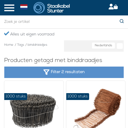
Alles uit eigen voorraad
Home
/
Tags
/
binddraadjes
Nederlands
Producten getagd met binddraadjes
Filter 2 resultaten
1000 stuks
1000 stuks