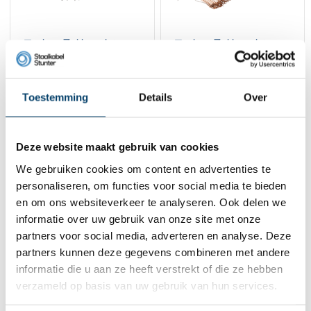
Technx Zakkensluiters
Technx Zakkensluiters
zwart 10cm
120mm koper
27,
23,
-14%
22,
19,
-15%
95
05
95
50
Toestemming
Details
Over
Bekijk product
Bekijk product
Op voorraad
Op voorraad
1
Deze website maakt gebruik van cookies
We gebruiken cookies om content en advertenties te
personaliseren, om functies voor social media te bieden
Contact
en om ons websiteverkeer te analyseren. Ook delen we
informatie over uw gebruik van onze site met onze
Adres:
Dalwagenseweg 91 4043MV Opheusden
E-mail:
info@staalkabelstunter.com
partners voor social media, adverteren en analyse. Deze
Telefoonnummer:
+31488410119
partners kunnen deze gegevens combineren met andere
informatie die u aan ze heeft verstrekt of die ze hebben
KVK nummer:
78463092
verzameld op basis van uw gebruik van hun services.
BTW nummer:
NL861410002B01