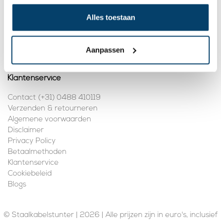
Mijn account
Alles toestaan
Registreren
Mijn bestellingen
Aanpassen
Klantenservice
Contact (+31) 0488 410119
Verzenden & retourneren
Algemene voorwaarden
Disclaimer
Privacy Policy
Betaalmethoden
Klantenservice
Cookiebeleid
Blogs
© Staalkabelstunter | 2026 | Alle prijzen zijn in euro's, inclusief