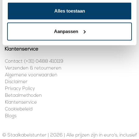
Mijn account
Alles toestaan
Registreren
Mijn bestellingen
Aanpassen
Klantenservice
Contact (+31) 0488 410119
Verzenden & retourneren
Algemene voorwaarden
Disclaimer
Privacy Policy
Betaalmethoden
Klantenservice
Cookiebeleid
Blogs
© Staalkabelstunter | 2026 | Alle prijzen zijn in euro's, inclusief