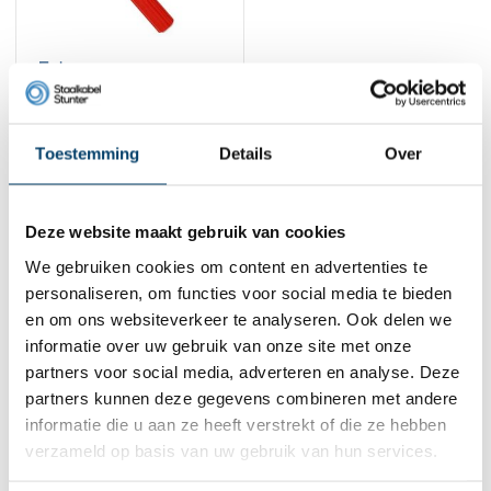
Felco
Staalkabelschaar C9
164,
95
Toestemming
Details
Over
Bekijk product
Op voorraad
1
Deze website maakt gebruik van cookies
We gebruiken cookies om content en advertenties te
personaliseren, om functies voor social media te bieden
Contact
en om ons websiteverkeer te analyseren. Ook delen we
informatie over uw gebruik van onze site met onze
Adres:
Dalwagenseweg 91 4043MV Opheusden
E-mail:
info@staalkabelstunter.com
partners voor social media, adverteren en analyse. Deze
Telefoonnummer:
+31488410119
partners kunnen deze gegevens combineren met andere
informatie die u aan ze heeft verstrekt of die ze hebben
KVK nummer:
78463092
verzameld op basis van uw gebruik van hun services.
BTW nummer:
NL861410002B01