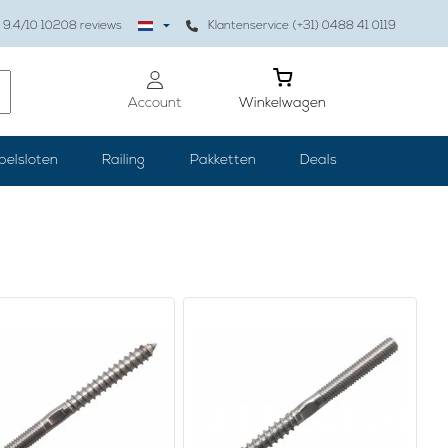
9.4
/10
10208
reviews
Klantenservice (+31) 0488 41 0119
Account
Winkelwagen
belsloten
Railing
Pakketten
Deals