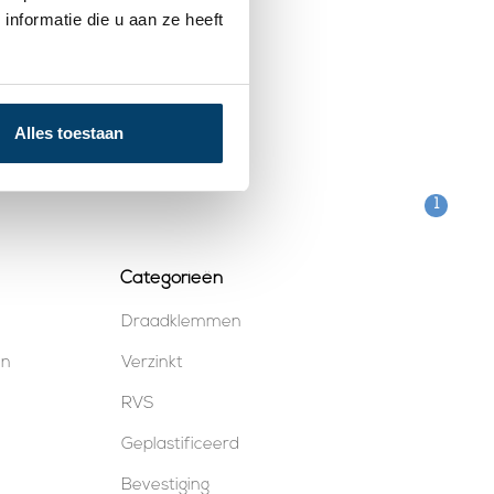
nformatie die u aan ze heeft
Alles toestaan
1
Categorieën
Draadklemmen
en
Verzinkt
RVS
Geplastificeerd
Bevestiging