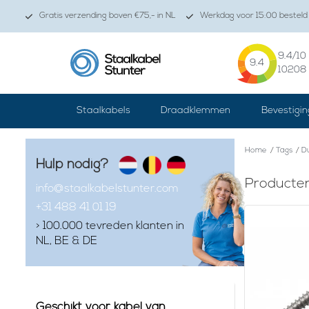
Gratis verzending boven €75,- in NL
Werkdag voor 15:00 besteld 
9.4
/10
9.4
10208
Staalkabels
Draadklemmen
Bevestigin
Home
/
Tags
/
D
Hulp nodig?
Producte
info@staalkabelstunter.com
+31 488 41 01 19
> 100.000 tevreden klanten in
NL, BE & DE
Geschikt voor kabel van