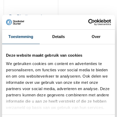
Rvs Dhz Terminal
16,
95
Toestemming
Details
Over
Bekijk product
Op voorraad
1
Deze website maakt gebruik van cookies
We gebruiken cookies om content en advertenties te
personaliseren, om functies voor social media te bieden
Contact
en om ons websiteverkeer te analyseren. Ook delen we
informatie over uw gebruik van onze site met onze
Adres:
Dalwagenseweg 91 4043MV Opheusden
E-mail:
info@staalkabelstunter.com
partners voor social media, adverteren en analyse. Deze
Telefoonnummer:
+31488410119
partners kunnen deze gegevens combineren met andere
informatie die u aan ze heeft verstrekt of die ze hebben
KVK nummer:
78463092
verzameld op basis van uw gebruik van hun services.
BTW nummer:
NL861410002B01