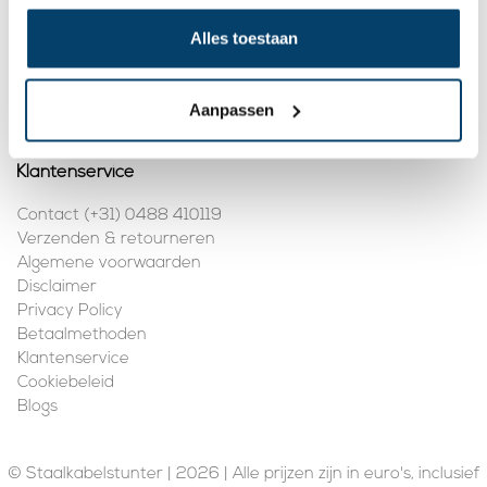
Mijn account
Alles toestaan
Registreren
Mijn bestellingen
Aanpassen
Klantenservice
Contact (+31) 0488 410119
Verzenden & retourneren
Algemene voorwaarden
Disclaimer
Privacy Policy
Betaalmethoden
Klantenservice
Cookiebeleid
Blogs
© Staalkabelstunter | 2026 | Alle prijzen zijn in euro's, inclusief