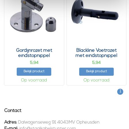
Gordijnrozet met
Blackline Voetrozet
eindstopnippel
met eindstopnippel
5,
5,
94
94
Bekijk product
Bekijk product
Op voorraad
Op voorraad
1
Contact
Adres:
Dalwagenseweg 91 4043MV Opheusden
E-mail:
info@staalkabelstunter.com