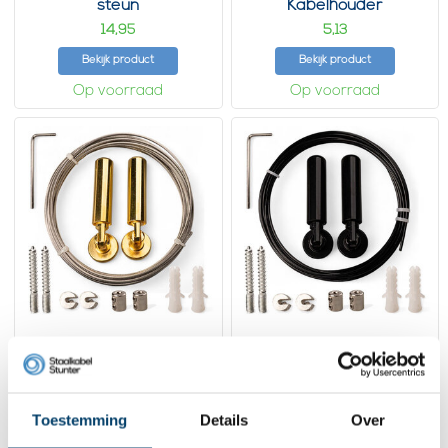
steun
Kabelhouder
14,
5,
95
13
Bekijk product
Bekijk product
Op voorraad
Op voorraad
Technx Gordijnkabel-
Technx Gordijnkabel-
pakket goud
pakket zwart
14,
14,
50
50
Uitverkocht
Toestemming
Details
Over
Bekijk product