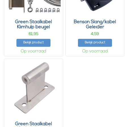
Green Staalkabel
Benson Slang/kabel
Klimhulp beugel
Geleider
pakket 28
61,
4,
95
59
Bekijk product
Bekijk product
Op voorraad
Op voorraad
Green Staalkabel