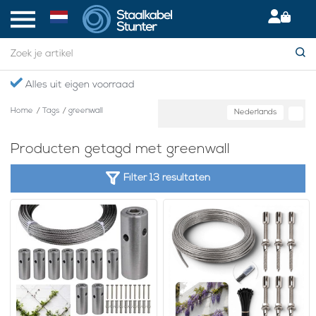
Alles uit eigen voorraad
Home
/
Tags
/
greenwall
Nederlands
Producten getagd met greenwall
Filter 13 resultaten