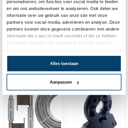
personaliseren, om functies voor social media te bieden
en om ons websiteverkeer te analyseren. Ook delen we
informatie over uw gebruik van onze site met onze
partners voor social media, adverteren en analyse. Deze
partners kunnen deze gegevens combineren met andere
informatie die u aan ze heeft verstrekt of die ze hebben
verzameld op basis van uw gebruik van hun services.
Green Clematis
Green Roos
geleidingspakket
geleidingspakket
59,
59,
95
95
Alles toestaan
Bekijk product
Bekijk product
Op voorraad
Op voorraad
Aanpassen