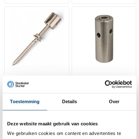
Green Klimhulp-
Green Rvs Klimhulp
schroef Rvs 2mm
40mm
5,
3,
95
95
Toestemming
Details
Over
Bekijk product
Bekijk product
Op voorraad
Op voorraad
Deze website maakt gebruik van cookies
We gebruiken cookies om content en advertenties te