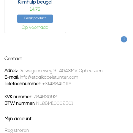
Klimhulp beugel
14,
75
Bekijk product
Op voorraad
1
Contact
Adres:
Dalwagenseweg 91 4043MV Opheusden
E-mail:
info@staalkabelstunter.com
Telefoonnummer:
+31488410119
KVK nummer:
78463092
BTW nummer:
NL861410002B01
Mijn account
Registreren