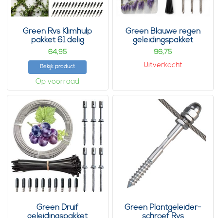
Green Rvs Klimhulp
Green Blauwe regen
pakket 61 delig
geleidingspakket
64,
96,
95
75
Uitverkocht
Bekijk product
Op voorraad
Green Druif
Green Plantgeleider-
geleidingspakket
schroef Rvs