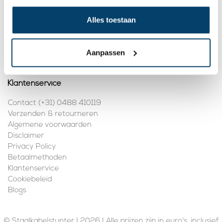
Mijn account
Alles toestaan
Registreren
Mijn bestellingen
Aanpassen
Klantenservice
Contact (+31) 0488 410119
Verzenden & retourneren
Algemene voorwaarden
Disclaimer
Privacy Policy
Betaalmethoden
Klantenservice
Cookiebeleid
Blogs
© Staalkabelstunter | 2026 | Alle prijzen zijn in euro's, inclusief