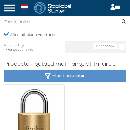
Alles uit eigen voorraad
Home
/
Tags
Nederlands
/
hangslot tri-circle
Producten getagd met hangslot tri-circle
Filter 1 resultaten