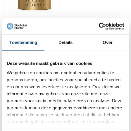
Technx Hangslot
gelijksluitend 50mm
10,
75
Toestemming
Details
Over
Bekijk product
Op voorraad
Deze website maakt gebruik van cookies
1
We gebruiken cookies om content en advertenties te
personaliseren, om functies voor social media te bieden
Contact
en om ons websiteverkeer te analyseren. Ook delen we
informatie over uw gebruik van onze site met onze
Adres:
Dalwagenseweg 91 4043MV Opheusden
partners voor social media, adverteren en analyse. Deze
E-mail:
info@staalkabelstunter.com
partners kunnen deze gegevens combineren met andere
Telefoonnummer:
+31488410119
informatie die u aan ze heeft verstrekt of die ze hebben
KVK nummer:
78463092
verzameld op basis van uw gebruik van hun services.
BTW nummer:
NL861410002B01