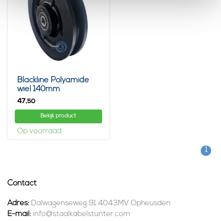
Blackline Polyamide
wiel 140mm
47,
50
Bekijk product
Op voorraad
1
Contact
Adres:
Dalwagenseweg 91 4043MV Opheusden
E-mail:
info@staalkabelstunter.com