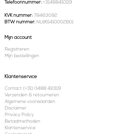
Telefoonnummer:
+31488410119
KVK nummer:
78463092
BTW nummer:
NL861410002B01
Mijn account
Registreren
Mijn bestellingen
Klantenservice
Contact (+31) 0488 410119
Verzenden & retourneren
Algemene voorwaarden
Disclaimer
Privacy Policy
Betaalmethoden
Klantenservice