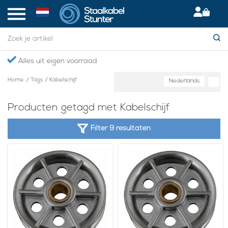
Alles uit eigen voorraad
Home
/
Tags
/
Kabelschijf
Nederlands
Producten getagd met Kabelschijf
Filter 9 resultaten