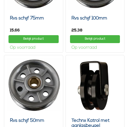
Rvs schijf 75mm
Rvs schijf 100mm
15,
25,
66
38
Bekijk product
Bekijk product
Op voorraad
Op voorraad
Rvs schijf 50mm
Technx Katrol met
aanlasbeugel