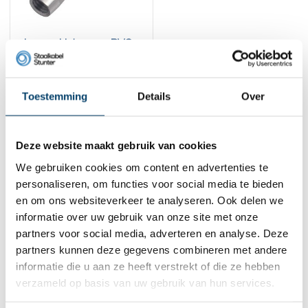
Lange Hulsmoer RVS
M6 Rechts
3,
95
Toestemming
Details
Over
Bekijk product
Op voorraad
1
Deze website maakt gebruik van cookies
We gebruiken cookies om content en advertenties te
personaliseren, om functies voor social media te bieden
Contact
en om ons websiteverkeer te analyseren. Ook delen we
informatie over uw gebruik van onze site met onze
Adres:
Dalwagenseweg 91 4043MV Opheusden
E-mail:
info@staalkabelstunter.com
partners voor social media, adverteren en analyse. Deze
Telefoonnummer:
+31488410119
partners kunnen deze gegevens combineren met andere
informatie die u aan ze heeft verstrekt of die ze hebben
KVK nummer:
78463092
verzameld op basis van uw gebruik van hun services.
BTW nummer:
NL861410002B01