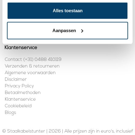
Mijn account
Alles toestaan
Registreren
Mijn bestellingen
Aanpassen
Klantenservice
Contact (+31) 0488 410119
Verzenden & retourneren
Algemene voorwaarden
Disclaimer
Privacy Policy
Betaalmethoden
Klantenservice
Cookiebeleid
Blogs
© Staalkabelstunter | 2026 | Alle prijzen zijn in euro's, inclusief