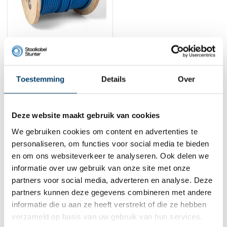
Staalkabel
geplastificeerd 4/6
100 meter blauw
95,
00
Toestemming
Details
Over
Bekijk product
Op voorraad
Deze website maakt gebruik van cookies
1
We gebruiken cookies om content en advertenties te
personaliseren, om functies voor social media te bieden
Contact
en om ons websiteverkeer te analyseren. Ook delen we
informatie over uw gebruik van onze site met onze
Adres:
Dalwagenseweg 91 4043MV Opheusden
partners voor social media, adverteren en analyse. Deze
E-mail:
info@staalkabelstunter.com
partners kunnen deze gegevens combineren met andere
Telefoonnummer:
+31488410119
informatie die u aan ze heeft verstrekt of die ze hebben
verzameld op basis van uw gebruik van hun services.
KVK nummer:
78463092