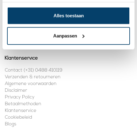
BTW nummer:
NL861410002B01
Alles toestaan
Mijn account
Registreren
Aanpassen
Mijn bestellingen
Klantenservice
Contact (+31) 0488 410119
Verzenden & retourneren
Algemene voorwaarden
Disclaimer
Privacy Policy
Betaalmethoden
Klantenservice
Cookiebeleid
Blogs