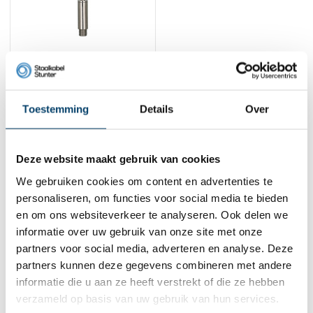
Technx
Ophangsysteem
Maatwerk
5,
56
Toestemming
Details
Over
Bekijk product
Op voorraad
Deze website maakt gebruik van cookies
1
We gebruiken cookies om content en advertenties te
personaliseren, om functies voor social media te bieden
Contact
en om ons websiteverkeer te analyseren. Ook delen we
informatie over uw gebruik van onze site met onze
Adres:
Dalwagenseweg 91 4043MV Opheusden
partners voor social media, adverteren en analyse. Deze
E-mail:
info@staalkabelstunter.com
partners kunnen deze gegevens combineren met andere
Telefoonnummer:
+31488410119
informatie die u aan ze heeft verstrekt of die ze hebben
verzameld op basis van uw gebruik van hun services.
KVK nummer:
78463092