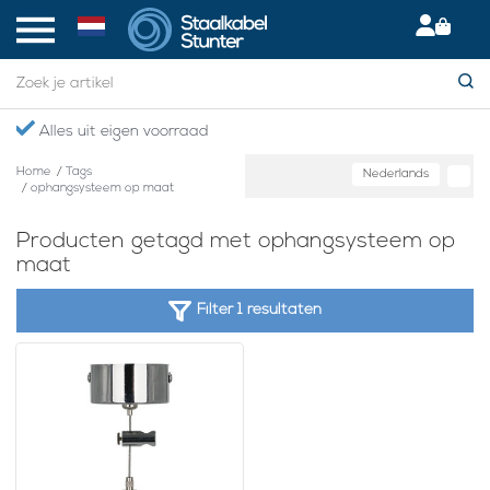
Alles uit eigen voorraad
Home
/
Tags
Nederlands
/
ophangsysteem op maat
Producten getagd met ophangsysteem op
maat
Filter 1 resultaten