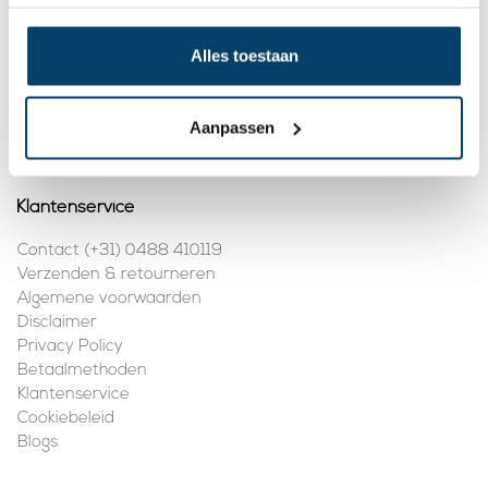
BTW nummer:
NL861410002B01
Alles toestaan
Mijn account
Registreren
Aanpassen
Mijn bestellingen
Klantenservice
Contact (+31) 0488 410119
Verzenden & retourneren
Algemene voorwaarden
Disclaimer
Privacy Policy
Betaalmethoden
Klantenservice
Cookiebeleid
Blogs