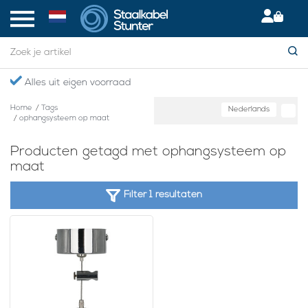
Alles uit eigen voorraad
Home
/
Tags
Nederlands
/
ophangsysteem op maat
Producten getagd met ophangsysteem op
maat
Filter 1 resultaten