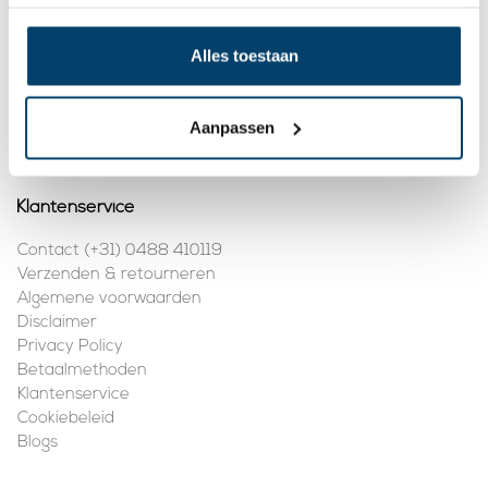
BTW nummer:
NL861410002B01
Alles toestaan
Mijn account
Registreren
Aanpassen
Mijn bestellingen
Klantenservice
Contact (+31) 0488 410119
Verzenden & retourneren
Algemene voorwaarden
Disclaimer
Privacy Policy
Betaalmethoden
Klantenservice
Cookiebeleid
Blogs