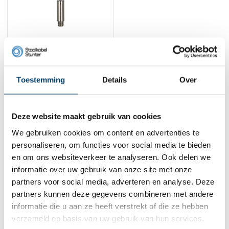
Technx
Ophangsysteem
Maatwerk
5,
56
Toestemming
Details
Over
Bekijk product
Op voorraad
Deze website maakt gebruik van cookies
1
We gebruiken cookies om content en advertenties te
personaliseren, om functies voor social media te bieden
Contact
en om ons websiteverkeer te analyseren. Ook delen we
informatie over uw gebruik van onze site met onze
Adres:
Dalwagenseweg 91 4043MV Opheusden
partners voor social media, adverteren en analyse. Deze
E-mail:
info@staalkabelstunter.com
partners kunnen deze gegevens combineren met andere
Telefoonnummer:
+31488410119
informatie die u aan ze heeft verstrekt of die ze hebben
verzameld op basis van uw gebruik van hun services.
KVK nummer:
78463092