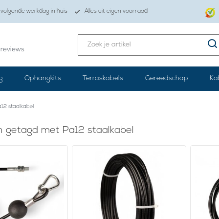
volgende werkdag in huis
Alles uit eigen voorraad
reviews
g
Ophangkits
Terraskabels
Gereedschap
Ka
12 staalkabel
 getagd met Pa12 staalkabel