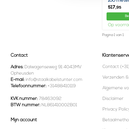
100 mete
517,
95
Be
Op voorr
Pagina 1 van 1
Contact
Klantenservi
Contact (+31
Adres:
Dalwagenseweg 91 4043MV
Opheusden
Verzenden &
E-mail:
info@staalkabelstunter.com
Telefoonnummer:
+31488410119
Algemene v
KVK nummer:
78463092
Disclaimer
BTW nummer:
NL861410002B01
Privacy Polic
Mijn account
Betaalmeth