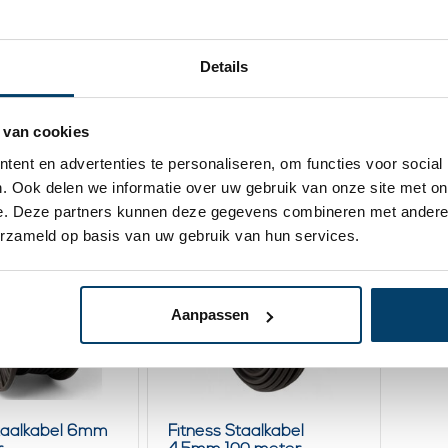
taalkabel
Fitness Staalkabel
Fitn
0 meter
5,5mm 20 meter
5,5m
Details
119,
445,
00
Uitverkocht
kijk product
 van cookies
aad
Op v
ent en advertenties te personaliseren, om functies voor social
. Ook delen we informatie over uw gebruik van onze site met on
e. Deze partners kunnen deze gegevens combineren met andere i
erzameld op basis van uw gebruik van hun services.
Aanpassen
Staalkabel 6mm
Fitness Staalkabel