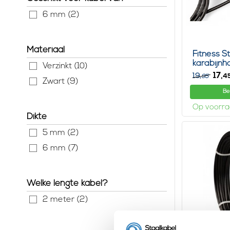
6 mm (2)
Materiaal
Fitness S
karabijnh
Verzinkt (10)
17,
19,
4
95
Zwart (9)
Be
Op voorr
Dikte
5 mm (2)
6 mm (7)
Welke lengte kabel?
2 meter (2)