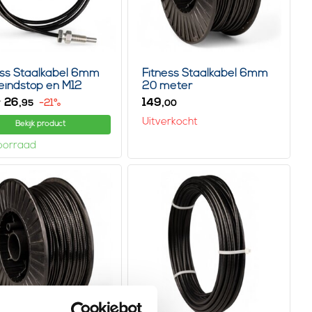
ess Staalkabel 6mm
Fitness Staalkabel 6mm
eindstop en M12
20 meter
26,
149,
-21%
95
00
Uitverkocht
Bekijk product
oorraad