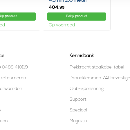
r
4,5mm 100 meter
404,
95
kijk product
Bekijk product
aad
Op voorraad
ce
Kennisbank
) 0488 410119
Trekkracht staalkabel tabel
 retourneren
Draadklemmen 741 bevestig
oorwaarden
Club-Sponsoring
Support
y
Speciaal
oden
Magazijn