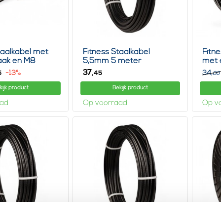
taalkabel met
Fitness Staalkabel
Fitn
aak en M8
5,5mm 5 meter
met 
37,
-13%
34,
5
45
00
kijk product
Bekijk product
aad
Op voorraad
Op v