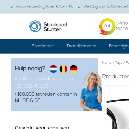
Gratis verzending boven €75,- in NL
Werkdag voor 15:00 besteld 
9.4
/10
9.4
10208
Staalkabels
Draadklemmen
Bevestigin
Home
/
Tags
/
Pa
Hulp nodig?
Producten
info@staalkabelstunter.com
+31 488 41 01 19
> 100.000 tevreden klanten in
NL, BE & DE
Geschikt voor kabel van