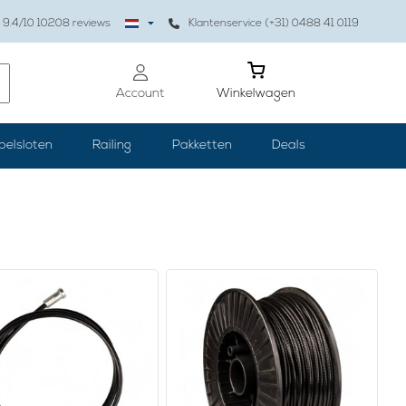
9.4
/10
10208
reviews
Klantenservice (+31) 0488 41 0119
Account
Winkelwagen
belsloten
Railing
Pakketten
Deals