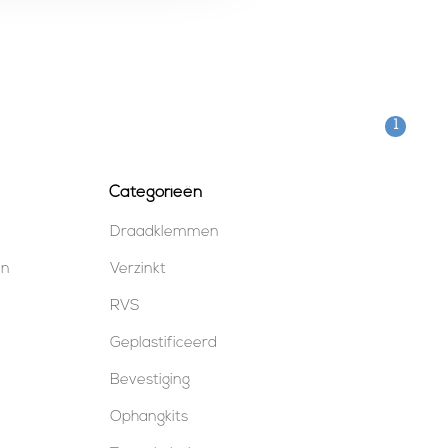
1
Categorieën
Draadklemmen
en
Verzinkt
RVS
Geplastificeerd
Bevestiging
Ophangkits