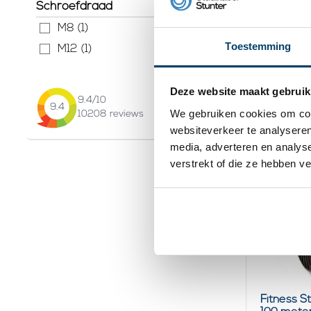
Schroefdraad
M8 (1)
Fitness S
4,5mm 2
Toestemming
M12 (1)
94,
95
Be
Deze website maakt gebruik
9.4
/10
Op voorr
9.4
We gebruiken cookies om cont
10208
reviews
websiteverkeer te analyseren
media, adverteren en analys
verstrekt of die ze hebben v
Fitness 