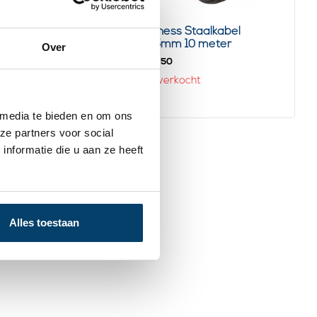
ess Staalkabel
Fitness Staalkabel
m 100 meter
5,5mm 10 meter
Over
67,
00
50
Uitverkocht
Bekijk product
oorraad
 media te bieden en om ons
ze partners voor social
nformatie die u aan ze heeft
Alles toestaan