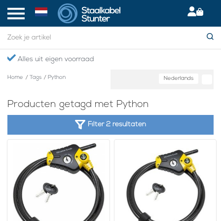
Alles uit eigen voorraad
Home
/
Tags
/
Python
Nederlands
Producten getagd met Python
Filter 2 resultaten