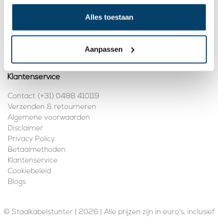
Mijn account
Alles toestaan
Registreren
Mijn bestellingen
Aanpassen
Klantenservice
Contact (+31) 0488 410119
Verzenden & retourneren
Algemene voorwaarden
Disclaimer
Privacy Policy
Betaalmethoden
Klantenservice
Cookiebeleid
Blogs
© Staalkabelstunter | 2026 | Alle prijzen zijn in euro's, inclusief