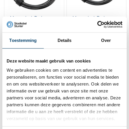
Masterlock Python
Masterlock Python
Kabelslot 180cm
Kabelslot 450cm
32,
41,
50
45
Toestemming
Details
Over
Bekijk product
Bekijk product
Op voorraad
Op voorraad
1
Deze website maakt gebruik van cookies
We gebruiken cookies om content en advertenties te
personaliseren, om functies voor social media te bieden
Contact
en om ons websiteverkeer te analyseren. Ook delen we
informatie over uw gebruik van onze site met onze
Adres:
Dalwagenseweg 91 4043MV Opheusden
E-mail:
info@staalkabelstunter.com
partners voor social media, adverteren en analyse. Deze
Telefoonnummer:
+31488410119
partners kunnen deze gegevens combineren met andere
informatie die u aan ze heeft verstrekt of die ze hebben
KVK nummer:
78463092
verzameld op basis van uw gebruik van hun services.
BTW nummer:
NL861410002B01