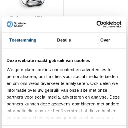
Safetykabel 50cm
4,
95
Toestemming
Details
Over
Bekijk product
Op voorraad
1
Deze website maakt gebruik van cookies
We gebruiken cookies om content en advertenties te
personaliseren, om functies voor social media te bieden
Contact
en om ons websiteverkeer te analyseren. Ook delen we
informatie over uw gebruik van onze site met onze
Adres:
Dalwagenseweg 91 4043MV Opheusden
E-mail:
info@staalkabelstunter.com
partners voor social media, adverteren en analyse. Deze
Telefoonnummer:
+31488410119
partners kunnen deze gegevens combineren met andere
informatie die u aan ze heeft verstrekt of die ze hebben
KVK nummer:
78463092
verzameld op basis van uw gebruik van hun services.
BTW nummer:
NL861410002B01