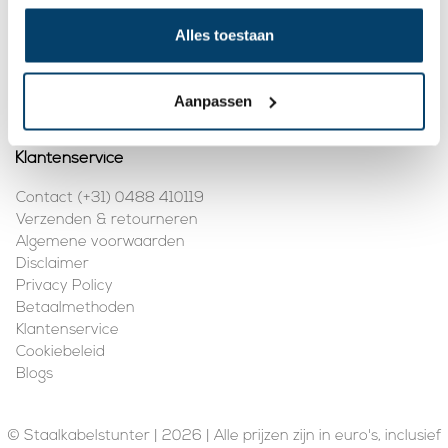
Mijn account
Alles toestaan
Registreren
Mijn bestellingen
Aanpassen
Klantenservice
Contact (+31) 0488 410119
Verzenden & retourneren
Algemene voorwaarden
Disclaimer
Privacy Policy
Betaalmethoden
Klantenservice
Cookiebeleid
Blogs
© Staalkabelstunter | 2026 | Alle prijzen zijn in euro's, inclusief