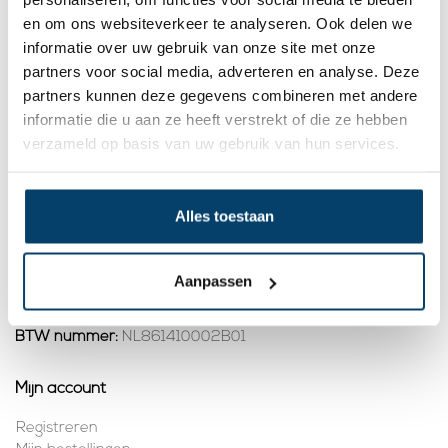
8,
95
en om ons websiteverkeer te analyseren. Ook delen we
informatie over uw gebruik van onze site met onze
Bekijk product
partners voor social media, adverteren en analyse. Deze
Op voorraad
partners kunnen deze gegevens combineren met andere
informatie die u aan ze heeft verstrekt of die ze hebben
1
verzameld op basis van uw gebruik van hun services.
Contact
Alles toestaan
Adres:
Dalwagenseweg 91 4043MV Opheusden
E-mail:
info@staalkabelstunter.com
Telefoonnummer:
+31488410119
Aanpassen
KVK nummer:
78463092
BTW nummer:
NL861410002B01
Mijn account
Registreren