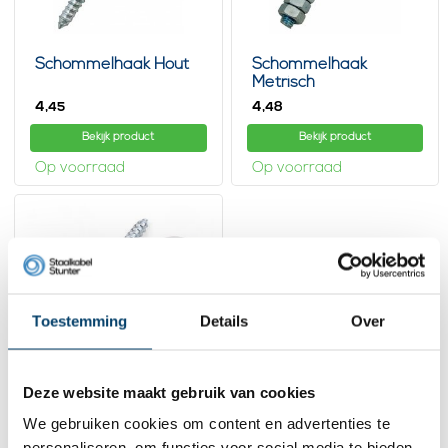
Schommelhaak Hout
Schommelhaak
Metrisch
4,
4,
45
48
Bekijk product
Bekijk product
Op voorraad
Op voorraad
Toestemming
Details
Over
Deze website maakt gebruik van cookies
We gebruiken cookies om content en advertenties te
Schommelhaakset
met krul Hout 2 Dlg
personaliseren, om functies voor social media te bieden