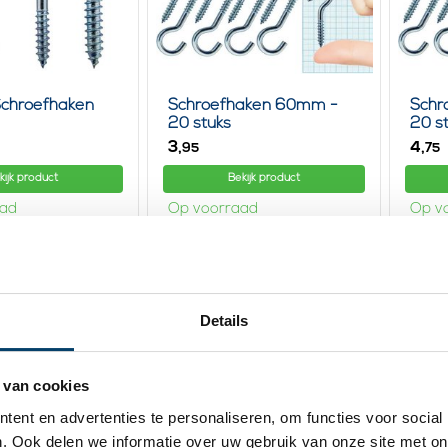
Schroefhaken
Schroefhaken 60mm -
Schr
20 stuks
20 s
3,
4,
95
75
kijk product
Bekijk product
aad
Op voorraad
Op v
20 stuks
Details
 van cookies
ent en advertenties te personaliseren, om functies voor social
. Ook delen we informatie over uw gebruik van onze site met on