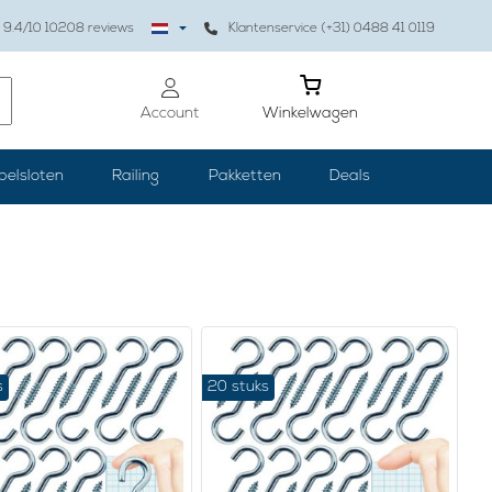
9.4
/10
10208
reviews
Klantenservice (+31) 0488 41 0119
Account
Winkelwagen
belsloten
Railing
Pakketten
Deals
s
20 stuks