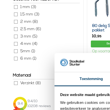
1 mm (3)
1.5 mm (3)
2 mm (8)
80 delig 
2.5 mm (6)
pakket
10,
3 mm (5)
95
4 mm (4)
Be
5mm (1)
Op voorr
6 mm (1)
Materiaal
Toestemming
Verzinkt (8)
Deze website maakt gebruik
9.4
/10
We gebruiken cookies om cont
9.4
10208
reviews
websiteverkeer te analyseren