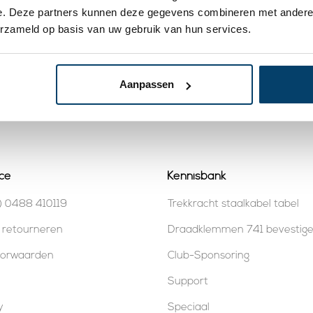
e. Deze partners kunnen deze gegevens combineren met andere i
erzameld op basis van uw gebruik van hun services.
og 30 x 14 mm 6
Schroefhaken 50mm -
Schr
20 stuks
stuk
3,
1,
25
25
kijk product
Bekijk product
Aanpassen
aad
Op voorraad
Op v
ce
Kennisbank
) 0488 410119
Trekkracht staalkabel tabel
 retourneren
Draadklemmen 741 bevestig
oorwaarden
Club-Sponsoring
Support
y
Speciaal