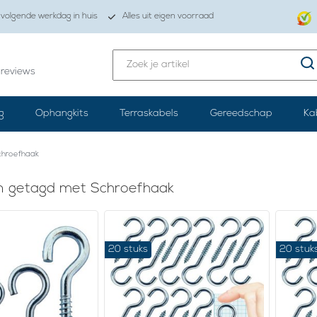
volgende werkdag in huis
Alles uit eigen voorraad
reviews
g
Ophangkits
Terraskabels
Gereedschap
Ka
chroefhaak
n getagd met Schroefhaak
20 stuks
20 stuk