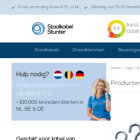
Gratis verzending boven €75,- in NL
Werkdag voor 15:00 besteld 
9.4
/10
9.4
10208
Staalkabels
Draadklemmen
Bevestigin
Home
/
Tags
/
S
Hulp nodig?
Producte
info@staalkabelstunter.com
+31 488 41 01 19
> 100.000 tevreden klanten in
NL, BE & DE
Geschikt voor kabel van