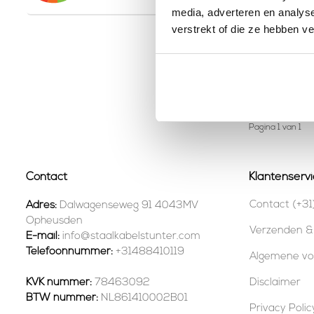
media, adverteren en analys
verstrekt of die ze hebben v
Schroefo
stuks
1,
15
Be
Op voorr
Pagina 1 van 1
Contact
Klantenservi
Contact (+31
Adres:
Dalwagenseweg 91 4043MV
Opheusden
Verzenden &
E-mail:
info@staalkabelstunter.com
Telefoonnummer:
+31488410119
Algemene v
KVK nummer:
78463092
Disclaimer
BTW nummer:
NL861410002B01
Privacy Polic