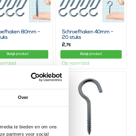
oefhaken 80mm -
Schroefhaken 40mm -
tuks
20 stuks
2,
75
Bekijk product
Bekijk product
oorraad
Op voorraad
Over
 media te bieden en om ons
ze partners voor social