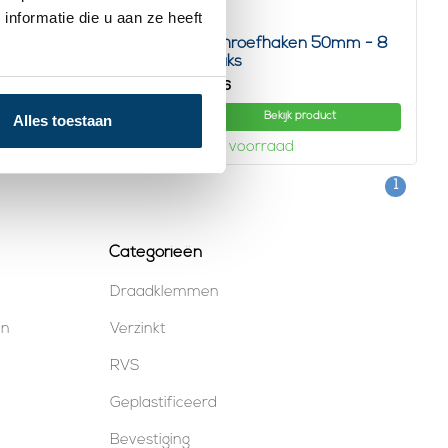
nformatie die u aan ze heeft
oefhaken 60mm - 6
Schroefhaken 50mm - 8
s
stuks
1,
06
Bekijk product
Bekijk product
Alles toestaan
oorraad
Op voorraad
1
Categorieën
Draadklemmen
en
Verzinkt
RVS
Geplastificeerd
Bevestiging