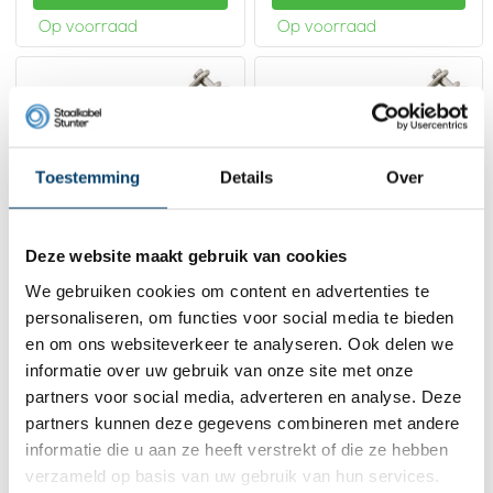
Op voorraad
Op voorraad
Toestemming
Details
Over
Deze website maakt gebruik van cookies
We gebruiken cookies om content en advertenties te
RVS draadspanner
RVS draadspanner
personaliseren, om functies voor social media te bieden
m12 gaffel
m10 gaffel
en om ons websiteverkeer te analyseren. Ook delen we
24,
23,
55
71
informatie over uw gebruik van onze site met onze
Bekijk product
Bekijk product
partners voor social media, adverteren en analyse. Deze
partners kunnen deze gegevens combineren met andere
Op voorraad
Op voorraad
informatie die u aan ze heeft verstrekt of die ze hebben
verzameld op basis van uw gebruik van hun services.