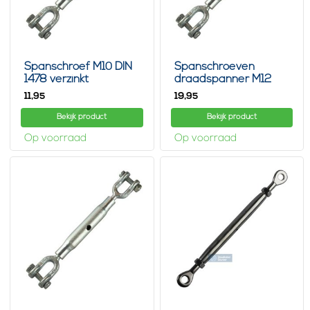
Spanschroef M10 DIN
Spanschroeven
1478 verzinkt
draadspanner M12
gaffel/gaffel
Din1478 Gaffel-Gaffel
11,
19,
95
95
Bekijk product
Bekijk product
Op voorraad
Op voorraad