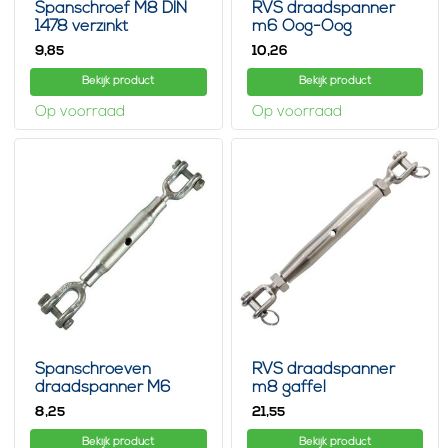
Spanschroef M8 DIN
RVS draadspanner
1478 verzinkt
m6 Oog-Oog
gaffel/gaffel
9,
10,
85
26
Bekijk product
Bekijk product
Op voorraad
Op voorraad
Spanschroeven
RVS draadspanner
draadspanner M6
m8 gaffel
Din1478 Gaffel-Gaffel
8,
21,
25
55
Bekijk product
Bekijk product