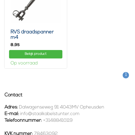
RVS draadspanner
m4
8,
95
Bekijk product
Op voorraad
1
Contact
Adres:
Dalwagenseweg 91 4043MV Opheusden
E-mail:
info@staalkabelstunter.com
Telefoonnummer:
+31488410119
KVK nummer:
78463092