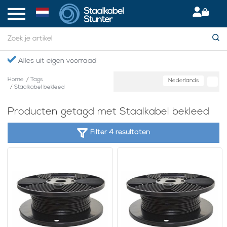
Alles uit eigen voorraad
Home
/
Tags
Nederlands
/
Staalkabel bekleed
Producten getagd met Staalkabel bekleed
Filter 4 resultaten