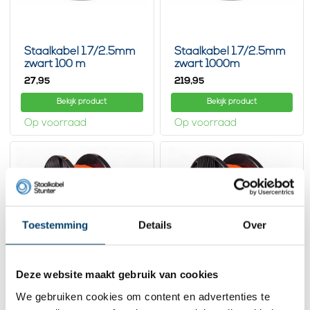
Staalkabel 1.7/2.5mm
Staalkabel 1.7/2.5mm
zwart 100 m
zwart 1000m
geplastificeerd
geplastificeerd
27,
219,
95
95
Megarol
Bekijk product
Bekijk product
Op voorraad
Op voorraad
Toestemming
Details
Over
Deze website maakt gebruik van cookies
We gebruiken cookies om content en advertenties te
Staalkabel 2/3mm
Staalkabel 2/3mm