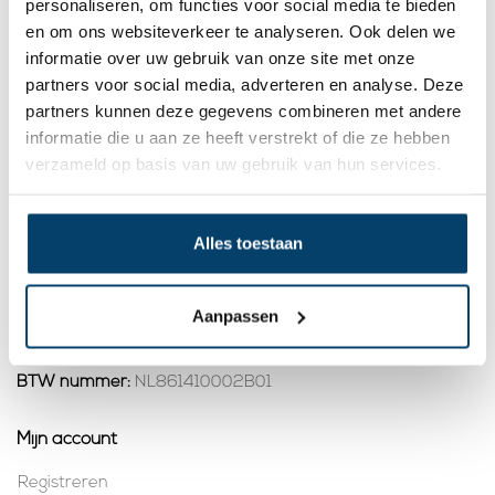
personaliseren, om functies voor social media te bieden
rood 100m
rood 1000m
geplastificeerd
geplastificeerd
en om ons websiteverkeer te analyseren. Ook delen we
39,
378,
00
00
Megarol
informatie over uw gebruik van onze site met onze
Bekijk product
Bekijk product
partners voor social media, adverteren en analyse. Deze
Op voorraad
Op voorraad
partners kunnen deze gegevens combineren met andere
informatie die u aan ze heeft verstrekt of die ze hebben
1
verzameld op basis van uw gebruik van hun services.
Contact
Alles toestaan
Adres:
Dalwagenseweg 91 4043MV Opheusden
E-mail:
info@staalkabelstunter.com
Telefoonnummer:
+31488410119
Aanpassen
KVK nummer:
78463092
BTW nummer:
NL861410002B01
Mijn account
Registreren