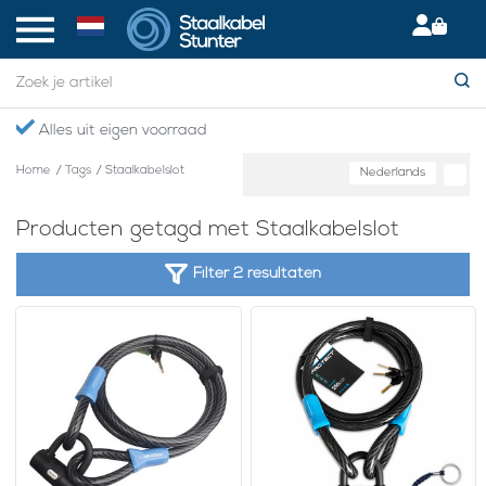
Alles uit eigen voorraad
Home
/
Tags
/
Staalkabelslot
Nederlands
Producten getagd met Staalkabelslot
Filter 2 resultaten