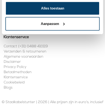
Mijn account
Alles toestaan
Registreren
Mijn bestellingen
Aanpassen
Klantenservice
Contact (+31) 0488 410119
Verzenden & retourneren
Algemene voorwaarden
Disclaimer
Privacy Policy
Betaalmethoden
Klantenservice
Cookiebeleid
Blogs
© Staalkabelstunter | 2026 | Alle prijzen zijn in euro's, inclusief