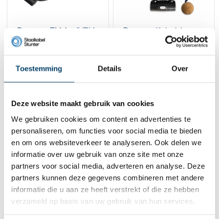
Pro-tect 5M Art/VBV
Pro-tect Kabelslot
Kabelslot
Cobalt 2.5M Art/VBV
83,
68,
95
95
Toestemming
Details
Over
Bekijk product
Bekijk product
Op voorraad
Op voorraad
1
Deze website maakt gebruik van cookies
We gebruiken cookies om content en advertenties te
personaliseren, om functies voor social media te bieden
Contact
en om ons websiteverkeer te analyseren. Ook delen we
informatie over uw gebruik van onze site met onze
Adres:
Dalwagenseweg 91 4043MV Opheusden
E-mail:
info@staalkabelstunter.com
partners voor social media, adverteren en analyse. Deze
Telefoonnummer:
+31488410119
partners kunnen deze gegevens combineren met andere
informatie die u aan ze heeft verstrekt of die ze hebben
KVK nummer:
78463092
verzameld op basis van uw gebruik van hun services.
BTW nummer:
NL861410002B01