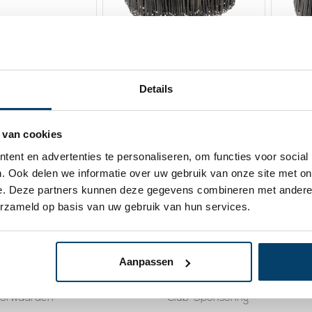
rilbinder 30cm
Technx Zakkensluiters
Te
Profi
zwart 10cm
Details
9,
23,
-50%
27,
-14%
95
95
95
kijk product
Bekijk product
 van cookies
 voorraad
Op voorraad
ent en advertenties te personaliseren, om functies voor social
. Ook delen we informatie over uw gebruik van onze site met on
e. Deze partners kunnen deze gegevens combineren met andere i
erzameld op basis van uw gebruik van hun services.
ce
Kennisbank
) 0488 410119
Trekkracht staalkabel tabel
Aanpassen
 retourneren
Draadklemmen 741 bevestig
oorwaarden
Club-Sponsoring