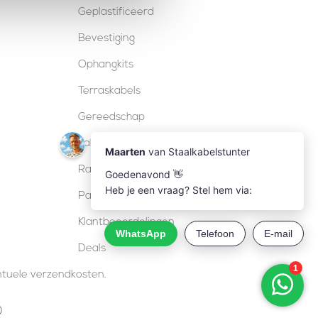
Geplastificeerd
Bevestiging
Ophangkits
Terraskabels
Gereedschap
Kabelsloten
Railing
Pakketten
Klantbeoordelingen
Deals
entuele verzendkosten.
)