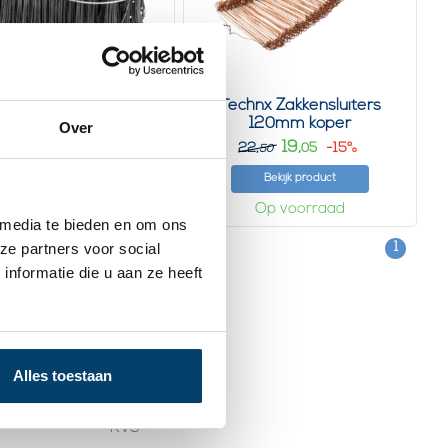
chnx Zakkensluiters
Technx Zakkensluiters
zwart 20cm
120mm koper
Over
29,
19,
34,
-14%
22,
-15%
11
05
00
50
Bekijk product
Bekijk product
Op voorraad
Op voorraad
 media te bieden en om ons
ze partners voor social
1
nformatie die u aan ze heeft
Categorieën
Draadklemmen
Alles toestaan
en
Verzinkt
RVS