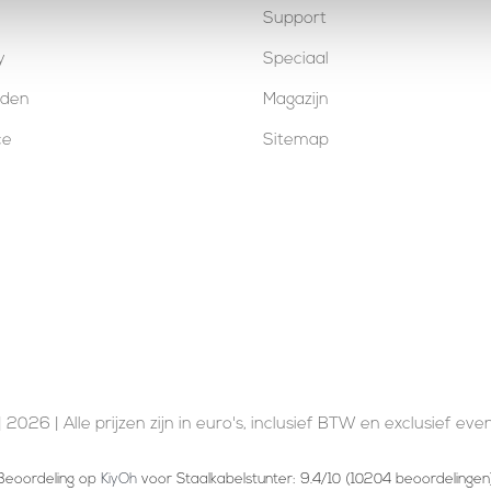
Support
y
Speciaal
oden
Magazijn
ce
Sitemap
 2026 | Alle prijzen zijn in euro's, inclusief BTW en exclusief ev
Beoordeling op
KiyOh
voor Staalkabelstunter: 9.4/10 (10204 beoordelingen