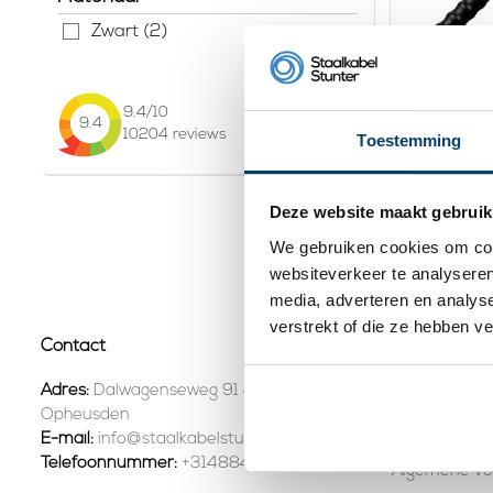
Zwart (2)
9.4
/10
Technx D
9.4
10204
reviews
Toestemming
19,
95
Be
Deze website maakt gebruik
Op
We gebruiken cookies om cont
Pagina 1 van 1
websiteverkeer te analyseren
media, adverteren en analys
verstrekt of die ze hebben v
Contact
Klantenservi
Contact (+31
Adres:
Dalwagenseweg 91 4043MV
Opheusden
Verzenden &
E-mail:
info@staalkabelstunter.com
Telefoonnummer:
+31488410119
Algemene v