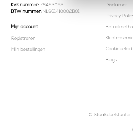
KVK nummer:
78463092
Disclaimer
BTW nummer:
NL861410002B01
Privacy Polic
Mijn account
Betaalmeth
Klantenservi
Registreren
Cookiebeleid
Mijn bestellingen
Blogs
© Staalkabelstunter |