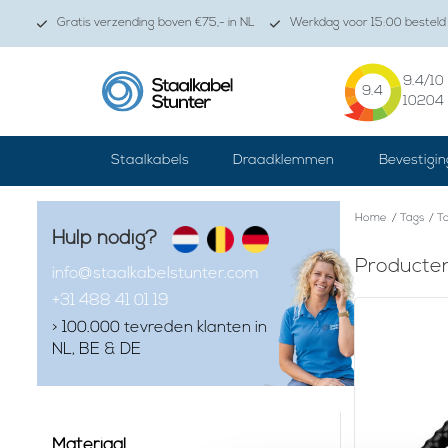
Gratis verzending boven €75,- in NL
Werkdag voor 15:00 besteld 
9.4
/10
9.4
10204
Staalkabels
Draadklemmen
Bevestigin
Home
/
Tags
/
T
Hulp nodig?
Producte
info@staalkabelstunter.com
+31 488 41 01 19
> 100.000 tevreden klanten in
NL, BE & DE
Materiaal