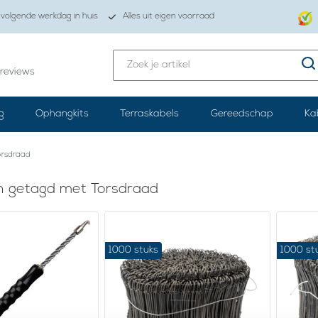
volgende werkdag in huis
Alles uit eigen voorraad
reviews
g
Ophangkits
Terraskabels
Gereedschap
Ka
orsdraad
n getagd met Torsdraad
1000 stuks
1000 st