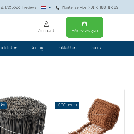
9.4
/10
10204
reviews
Klantenservice (+31) 0488 41 0119
Winkelwagen
Account
belsloten
Railing
Pakketten
Deals
uks
1000 stuks