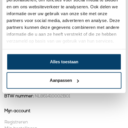
6,
8,
43
59
en om ons websiteverkeer te analyseren. Ook delen we
informatie over uw gebruik van onze site met onze
Bekijk product
Bekijk product
partners voor social media, adverteren en analyse. Deze
Op voorraad
Op voorraad
partners kunnen deze gegevens combineren met andere
informatie die u aan ze heeft verstrekt of die ze hebben
1
verzameld op basis van uw gebruik van hun services.
Contact
Alles toestaan
Adres:
Dalwagenseweg 91 4043MV Opheusden
E-mail:
info@staalkabelstunter.com
Telefoonnummer:
+31488410119
Aanpassen
KVK nummer:
78463092
BTW nummer:
NL861410002B01
Mijn account
Registreren