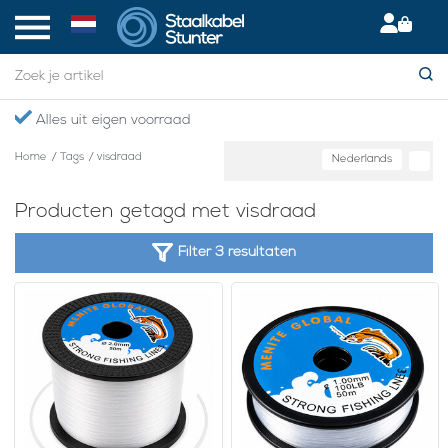
Alles uit eigen voorraad
Home
/
Tags
/
visdraad
Nederlands
Producten getagd met visdraad
Filter 3 resultaten