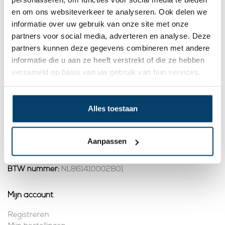
2,
11
en om ons websiteverkeer te analyseren. Ook delen we
informatie over uw gebruik van onze site met onze
Bekijk product
partners voor social media, adverteren en analyse. Deze
Op voorraad
partners kunnen deze gegevens combineren met andere
informatie die u aan ze heeft verstrekt of die ze hebben
1
verzameld op basis van uw gebruik van hun services.
Contact
Alles toestaan
Adres:
Dalwagenseweg 91 4043MV Opheusden
E-mail:
info@staalkabelstunter.com
Telefoonnummer:
+31488410119
Aanpassen
KVK nummer:
78463092
BTW nummer:
NL861410002B01
Mijn account
Registreren