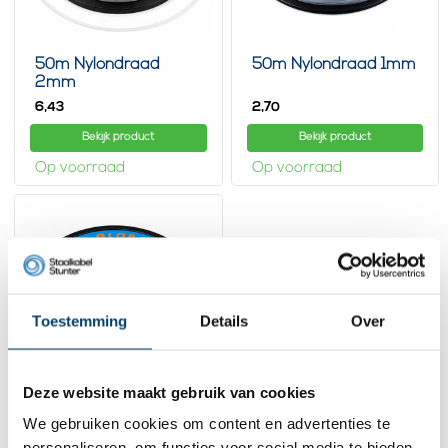
50m Nylondraad
50m Nylondraad 1mm
2mm
6,
2,
43
70
Bekijk product
Bekijk product
Op voorraad
Op voorraad
Toestemming
Details
Over
Deze website maakt gebruik van cookies
We gebruiken cookies om content en advertenties te
50m Nylondraad
0.5mm
personaliseren, om functies voor social media te bieden