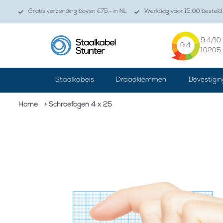
Gratis verzending boven €75,- in NL
Werkdag voor 15:00 besteld 
9.4
/10
9.4
10205
Staalkabels
Draadklemmen
Bevestigin
Home
> Schroefogen 4 x 25