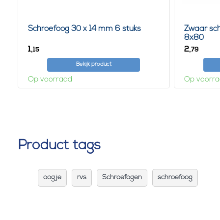
Schroefoog 30 x 14 mm 6 stuks
Zwaar sc
8x80
1,
2,
15
79
Bekijk product
Op voorraad
Op voorr
Product tags
oogje
rvs
Schroefogen
schroefoog