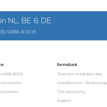
 in NL, BE & DE
+31) 0488 41 01 19
ce
Kennisbank
) 0488 410119
Trekkracht staalkabel tabel
 retourneren
Draadklemmen 741 bevestig
oorwaarden
Club-Sponsoring
Support