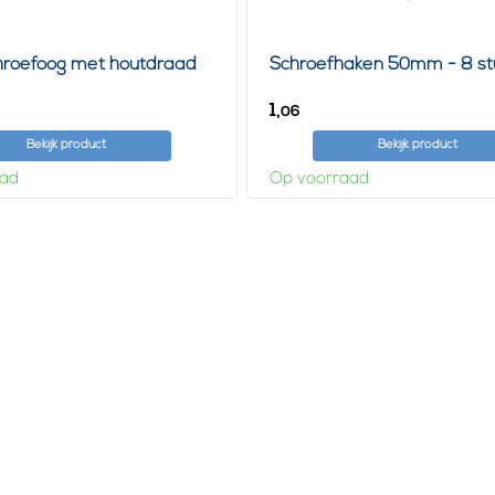
hroefoog met houtdraad
Schroefhaken 50mm - 8 st
1,
06
Bekijk product
Bekijk product
aad
Op voorraad