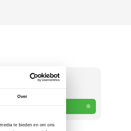
d
 besteld? Direct verstuurd!
Over
 winkelwagen
 media te bieden en om ons