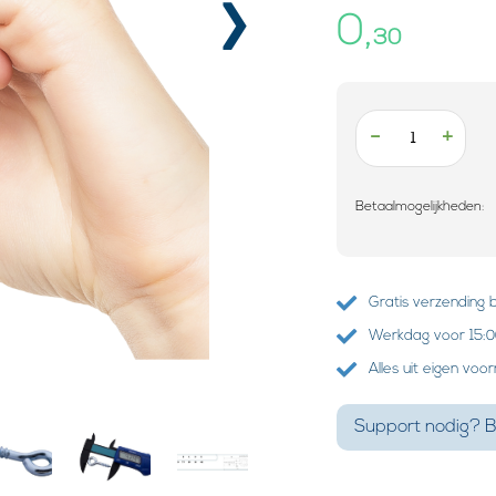
›
0,
30
-
+
Betaalmogelijkheden:
Gratis verzending 
Werkdag voor 15:00
Alles uit eigen voo
Support nodig? B