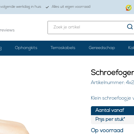
volgende werkdag in huis
Alles uit eigen voorraad
reviews
g
Ophangkits
Terraskabels
Gereedschap
Ka
Schroefogen
Artikelnummer: 4x
Klein schroefoogje 
Aantal vanaf
Prijs per stuk*
Op voorraad