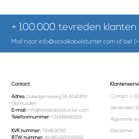
+ 100.000 tevreden klanten
Mail naar
info@staalkabelstunter.com
of bel
(
Contact
Klantenservi
Contact (+31
Adres:
Dalwagenseweg 91 4043MV
Opheusden
Verzenden &
E-mail:
info@staalkabelstunter.com
Telefoonnummer:
+31488410119
Algemene v
KVK nummer:
78463092
Disclaimer
BTW nummer:
NL861410002B01