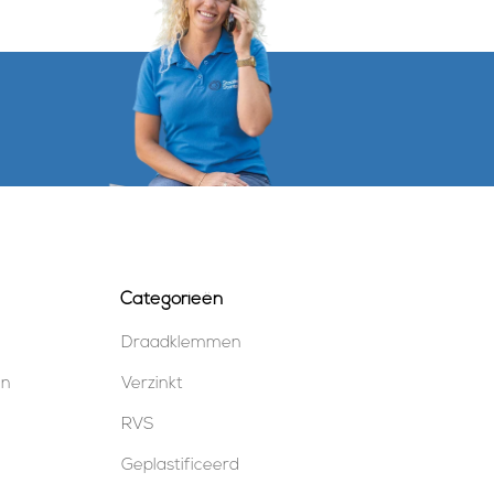
Categorieën
Draadklemmen
en
Verzinkt
RVS
Geplastificeerd