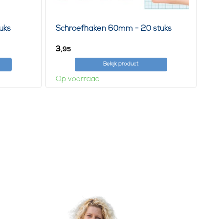
uks
Schroefhaken 60mm - 20 stuks
3,
95
Bekijk product
Op voorraad