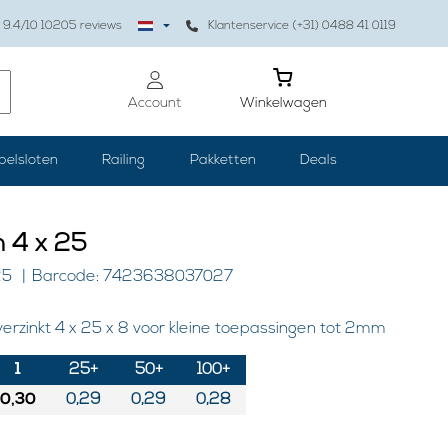
9.4
/10
10205
reviews
Klantenservice (+31) 0488 41 0119
Account
Winkelwagen
belsloten
Railing
Pakketten
Deals
 4 x 25
25
Barcode: 7423638037027
verzinkt 4 x 25 x 8 voor kleine toepassingen tot 2mm
1
25+
50+
100+
0,30
0,29
0,29
0,28