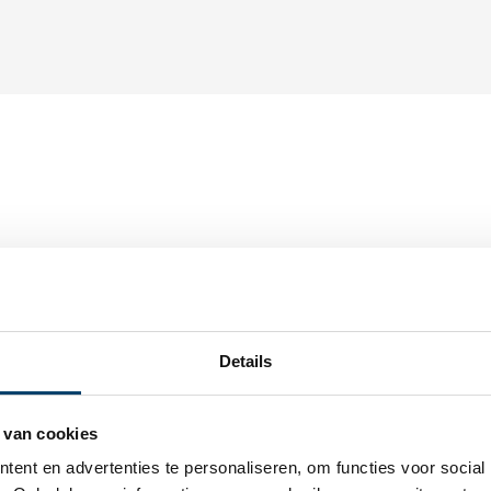
0,
30
Op voorraa
ogen 4 x 25
Op werkdagen voor 15:00
Details
lingen
In
 van cookies
ent en advertenties te personaliseren, om functies voor social