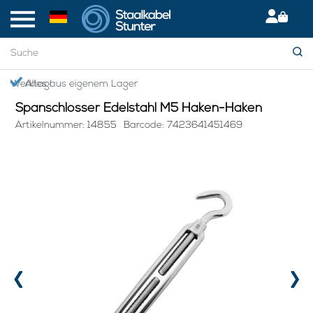
Startseite
> Spanschlösser Edelstahl M5 Haken-Haken
en Werktag!
Alles aus eigenem Lager
Spanschlösser Edelstahl M5 Haken-Haken
Artikelnummer: 14855
Barcode: 7423641451469
‹
›