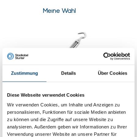
Meine Wahl
Zustimmung
Details
Über Cookies
Spanschlösser Edelstahl M5
Diese Webseite verwendet Cookies
Haken-Haken
Wir verwenden Cookies, um Inhalte und Anzeigen zu
0 klantbeoordelingen
personalisieren, Funktionen für soziale Medien anbieten
3,
23
Auf Lager
zu können und die Zugriffe auf unsere Website zu
Werktags vor 15:00 Uhr bestellt? Am nächsten
analysieren. Außerdem geben wir Informationen zu Ihrer
Werktag geliefert!
Verwendung unserer Website an unsere Partner für