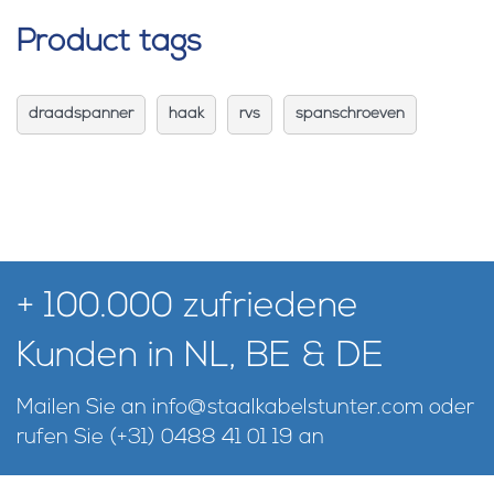
Product tags
draadspanner
haak
rvs
spanschroeven
+ 100.000 zufriedene
Kunden in NL, BE & DE
Mailen Sie an
info@staalkabelstunter.com
oder
rufen Sie
(+31) 0488 41 01 19
an