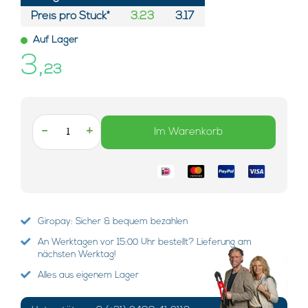
Preis pro Stück*
3.23
3.17
Auf Lager
3,
23
-
+
Im Warenkorb
Giropay: Sicher & bequem bezahlen
An Werktagen vor 15:00 Uhr bestellt? Lieferung am
nächsten Werktag!
Alles aus eigenem Lager