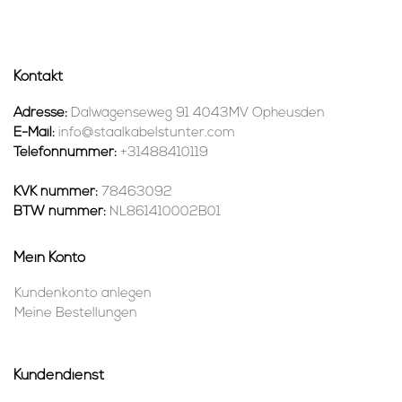
Kontakt
Adresse:
Dalwagenseweg 91 4043MV Opheusden
E-Mail:
info@staalkabelstunter.com
Telefonnummer:
+31488410119
KVK nummer:
78463092
BTW nummer:
NL861410002B01
Mein Konto
Kundenkonto anlegen
Meine Bestellungen
Kundendienst