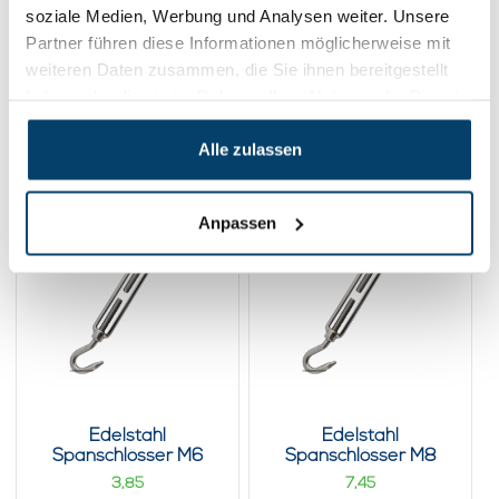
soziale Medien, Werbung und Analysen weiter. Unsere
Im Warenkorb
Partner führen diese Informationen möglicherweise mit
weiteren Daten zusammen, die Sie ihnen bereitgestellt
haben oder die sie im Rahmen Ihrer Nutzung der Dienste
gesammelt haben.
Verwandte Produkte
Alle zulassen
Anpassen
Edelstahl
Edelstahl
Spanschlösser M6
Spanschlösser M8
Haken-Haken
Haken-Haken
3,
7,
85
45