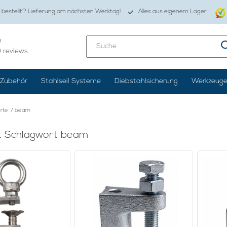
 bestellt? Lieferung am nächsten Werktag!
Alles aus eigenem Lager
0
0
reviews
Zubehör
Stahlseil Systeme
Diebstahlsicherung
Werkzeug
rte
/
beam
it Schlagwort beam