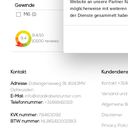
Website an unsere Partner fü
Gewinde
möglicherweise mit weiteren
M6 (1)
der Dienste gesammelt habe
9.4
/10
9.4
10200
reviews
Kontakt
Kundendiens
Kontakt +314
Adresse:
Dalwagenseweg 91 4043MV
Opheusden
Versand und
E-Mail:
info@staalkabelstunter.com
Telefonnummer:
+31488410119
Allgemeine B
KVK nummer:
78463092
Disclaimer
BTW nummer:
NL861410002B01
Privacy Polic