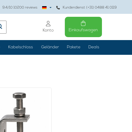
9.4
/10
10200
reviews
Kundendienst (+31) 0488 41 0119
Einkaufswagen
Konto
e
Kabelschloss
Geländer
Pakete
Deals