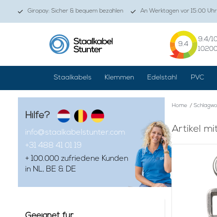
Giropay: Sicher & bequem bezahlen
An Werktagen vor 15:00 Uhr
9.4
/1
9.4
1020
Staalkabels
Klemmen
Edelstahl
PVC
Home
/
Schlagwo
Hilfe?
Artikel m
info@staalkabelstunter.com
+31 488 41 01 19
+ 100.000 zufriedene Kunden
in NL, BE & DE
Geeignet für