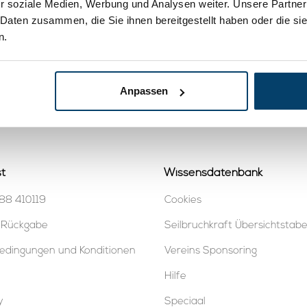
r soziale Medien, Werbung und Analysen weiter. Unsere Partner
 Daten zusammen, die Sie ihnen bereitgestellt haben oder die s
n.
Anpassen
t
Wissensdatenbank
88 410119
Cookies
 Rückgabe
Seilbruchkraft Übersichtstabe
edingungen und Konditionen
Vereins Sponsoring
Hilfe
y
Speciaal