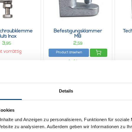
Schraubklemme
Befestigungsklammer
Tec
ulti Inox
M8
3,
2,
95
59
t vorrättig
Product ansehen
Auf Lager
Details
Cookies
nhalte und Anzeigen zu personalisieren, Funktionen für soziale
Website zu analysieren. Außerdem geben wir Informationen zu I