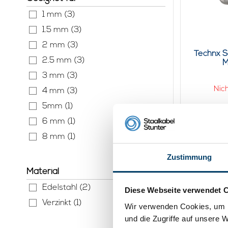
1 mm (3)
1.5 mm (3)
2 mm (3)
Technx 
2.5 mm (3)
M
3 mm (3)
Nich
4 mm (3)
5mm (1)
6 mm (1)
Seite 1 von 1
8 mm (1)
Zustimmung
Material
Edelstahl (2)
Diese Webseite verwendet 
Verzinkt (1)
Wir verwenden Cookies, um I
und die Zugriffe auf unsere 