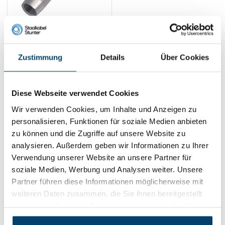
Endhülse Mit
Innengewinde M6
Rechts
Zustimmung
Details
Über Cookies
3,
95
Product ansehen
Auf Lager
Diese Webseite verwendet Cookies
Wir verwenden Cookies, um Inhalte und Anzeigen zu
1
personalisieren, Funktionen für soziale Medien anbieten
zu können und die Zugriffe auf unsere Website zu
Kontakt
analysieren. Außerdem geben wir Informationen zu Ihrer
Verwendung unserer Website an unsere Partner für
Adresse:
Dalwagenseweg 91 4043MV Opheusden
soziale Medien, Werbung und Analysen weiter. Unsere
E-Mail:
info@staalkabelstunter.com
Partner führen diese Informationen möglicherweise mit
Telefonnummer:
+31488410119
weiteren Daten zusammen, die Sie ihnen bereitgestellt
haben oder die sie im Rahmen Ihrer Nutzung der Dienste
KVK nummer:
78463092
gesammelt haben.
BTW nummer:
NL861410002B01