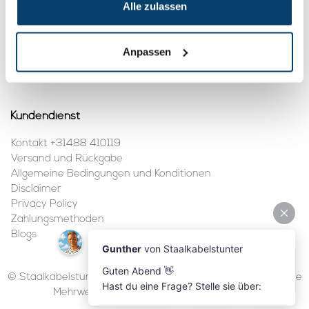
Alle zulassen
Mein Konto
Anpassen
Kundenkonto anlegen
Meine Bestellungen
Kundendienst
Kontakt +31488 410119
Versand und Rückgabe
Allgemeine Bedingungen und Konditionen
Disclaimer
Privacy Policy
Zahlungsmethoden
Blogs
© Staalkabelstunter | 2026 | Alle Preise sind in Euro inklusive
Mehrwertsteuer und ohne Versandkosten.