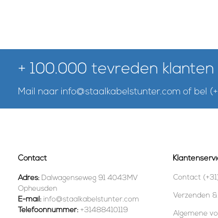
+ 100.000 tevreden klanten
Mail naar
info@staalkabelstunter.com
of bel
(
Contact
Klantenservi
Contact (+31
Adres:
Dalwagenseweg 91 4043MV
Opheusden
Verzenden &
E-mail:
info@staalkabelstunter.com
Telefoonnummer:
+31488410119
Algemene v