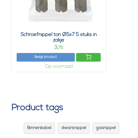
Schroefnippel ton Ø5x7 5 stuks in
zakje
3,
75
Bekijk product
Op voorraad
Product tags
Binnenkabel
dwarsnippel
gasnippel