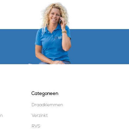
Categorieën
Draadklemmen
en
Verzinkt
RVS