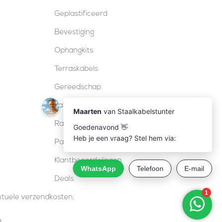
Geplastificeerd
Bevestiging
Ophangkits
Terraskabels
Gereedschap
Kabelsloten
Railing
Pakketten
Klantbeoordelingen
Deals
entuele verzendkosten.