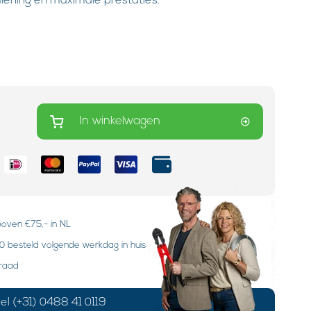
diening en maximale prestaties.
In winkelwagen
boven €75,- in NL
 besteld volgende werkdag in huis
rraad
el (+31) 0488 41 0119