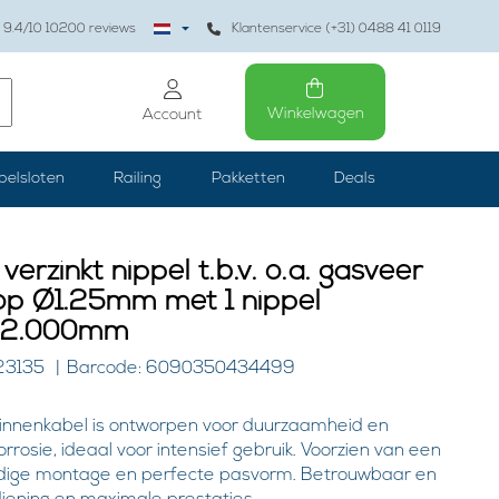
9.4
/10
10200
reviews
Klantenservice (+31) 0488 41 0119
Winkelwagen
Account
belsloten
Railing
Pakketten
Deals
verzinkt nippel t.b.v. o.a. gasveer
op Ø1.25mm met 1 nippel
 L=2.000mm
23135
Barcode: 6090350434499
innenkabel is ontworpen voor duurzaamheid en
rosie, ideaal voor intensief gebruik. Voorzien van een
udige montage en perfecte pasvorm. Betrouwbaar en