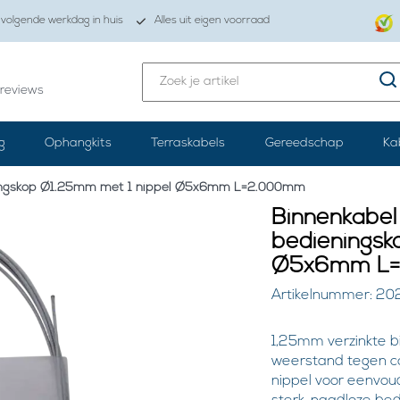
volgende werkdag in huis
Alles uit eigen voorraad
reviews
g
Ophangkits
Terraskabels
Gereedschap
Ka
r bedieningskop Ø1.25mm met 1 nippel Ø5x6mm L=2.000mm
Binnenkabel 
bedieningsk
Ø5x6mm
Artikelnummer: 20
1,25mm verzinkte b
weerstand tegen cor
nippel voor eenvo