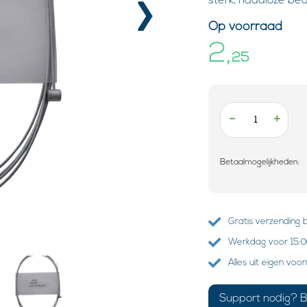
›
sterk, naadloze be
Op voorraad
2,
25
-
+
Betaalmogelijkheden:
Gratis verzending 
Werkdag voor 15:00
Alles uit eigen voo
Support nodig? B