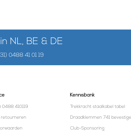
 in NL, BE & DE
+31) 0488 41 01 19
ce
Kennisbank
) 0488 410119
Trekkracht staalkabel tabel
 retourneren
Draadklemmen 741 bevestig
oorwaarden
Club-Sponsoring