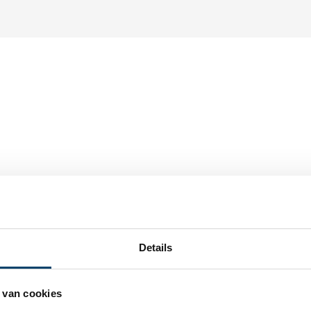
bel verzinkt
.v. o.a.
2,
25
 bedieningskop
Op voorraa
Details
 met 1 nippel
 L=2.000mm
In
 van cookies