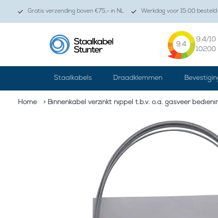
Gratis verzending boven €75,- in NL
Werkdag voor 15:00 besteld 
9.4
/10
9.4
10200
Staalkabels
Draadklemmen
Bevestigin
Home
> Binnenkabel verzinkt nippel t.b.v. o.a. gasvee