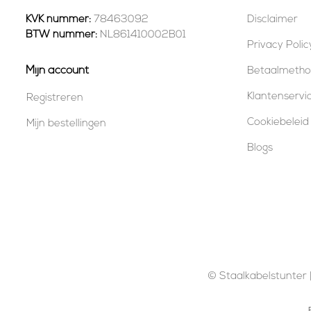
KVK nummer:
78463092
Disclaimer
BTW nummer:
NL861410002B01
Privacy Polic
Mijn account
Betaalmeth
Klantenservi
Registreren
Cookiebeleid
Mijn bestellingen
Blogs
© Staalkabelstunter |