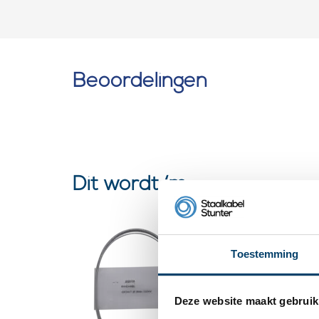
Beoordelingen
Dit wordt ‘m
Binnenka
nippel t.b
gasveer
Toestemming
Ø1.25mm
Ø5x6mm
Deze website maakt gebruik