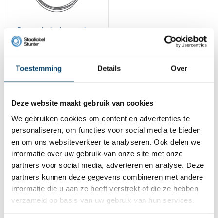
Binnenkabel verzinkt
tbv gasveer
bedieningskop Ø1.25
2,
25
nippel
Toestemming
Details
Over
Bekijk product
Op voorraad
1
Deze website maakt gebruik van cookies
We gebruiken cookies om content en advertenties te
personaliseren, om functies voor social media te bieden
Contact
en om ons websiteverkeer te analyseren. Ook delen we
informatie over uw gebruik van onze site met onze
Adres:
Dalwagenseweg 91 4043MV Opheusden
E-mail:
info@staalkabelstunter.com
partners voor social media, adverteren en analyse. Deze
Telefoonnummer:
+31488410119
partners kunnen deze gegevens combineren met andere
informatie die u aan ze heeft verstrekt of die ze hebben
KVK nummer:
78463092
verzameld op basis van uw gebruik van hun services.
BTW nummer:
NL861410002B01