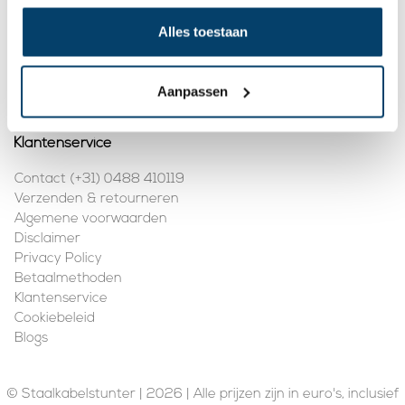
Mijn account
Alles toestaan
Registreren
Mijn bestellingen
Aanpassen
Klantenservice
Contact (+31) 0488 410119
Verzenden & retourneren
Algemene voorwaarden
Disclaimer
Privacy Policy
Betaalmethoden
Klantenservice
Cookiebeleid
Blogs
© Staalkabelstunter | 2026 | Alle prijzen zijn in euro's, inclusief