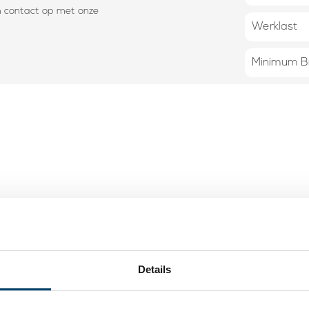
m contact op met onze
Werklast
Minimum B
tstaal
44,
Details
50
Op voorr
bels 3/4 mm
Op werkdagen voor 15:00
ficeerd 20