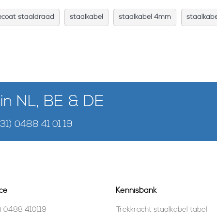
ecoat staaldraad
staalkabel
staalkabel 4mm
staalkab
 in NL, BE & DE
+31) 0488 41 01 19
ce
Kennisbank
) 0488 410119
Trekkracht staalkabel tabel