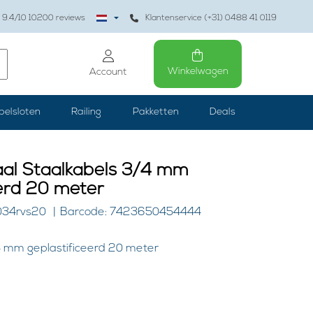
9.4
/10
10200
reviews
Klantenservice (+31) 0488 41 0119
Winkelwagen
Account
belsloten
Railing
Pakketten
Deals
aal Staalkabels 3/4 mm
eerd 20 meter
034rvs20
Barcode: 7423650454444
4 mm geplastificeerd 20 meter