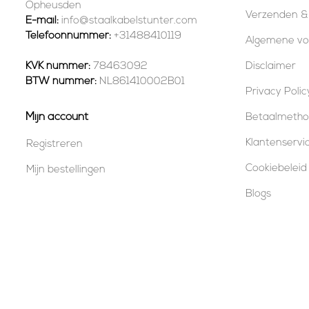
Opheusden
Verzenden &
E-mail:
info@staalkabelstunter.com
Telefoonnummer:
+31488410119
Algemene v
KVK nummer:
78463092
Disclaimer
BTW nummer:
NL861410002B01
Privacy Polic
Mijn account
Betaalmeth
Klantenservi
Registreren
Cookiebeleid
Mijn bestellingen
Blogs