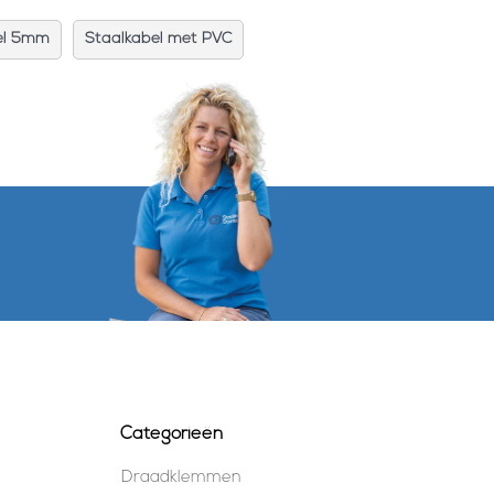
el 5mm
Staalkabel met PVC
Categorieën
Draadklemmen