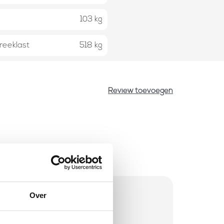
103 kg
reeklast
518 kg
Review toevoegen
Over
aad
 besteld? Direct verstuurd!