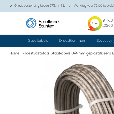
Gratis verzending boven €75,- in NL
Werkdag voor 15:00 besteld 
9.4
/10
9.4
10200
Staalkabels
Draadklemmen
Bevestigin
Home
> roestvaststaal Staalkabels 3/4 mm geplastificeerd 