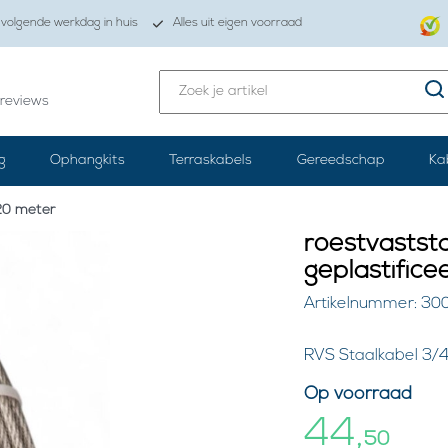
volgende werkdag in huis
Alles uit eigen voorraad
reviews
g
Ophangkits
Terraskabels
Gereedschap
Ka
20 meter
roestvastst
geplastific
Artikelnummer: 30
RVS Staalkabel 3/
Op voorraad
44,
50