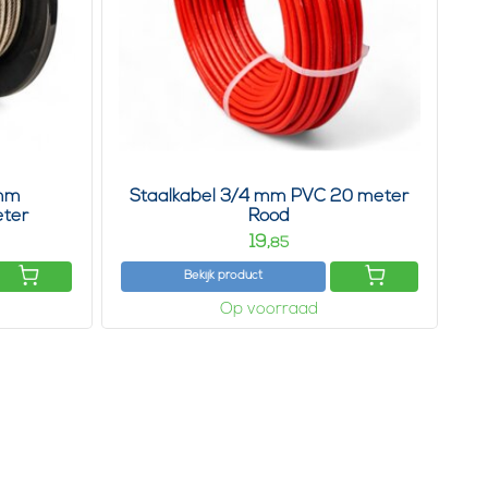
 mm
Staalkabel 3/4 mm PVC 20 meter
eter
Rood
19,
85
Bekijk product
Op voorraad