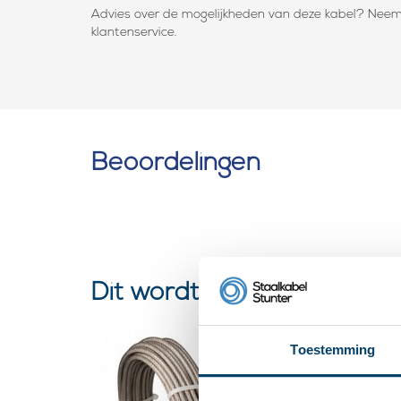
Advies over de mogelijkheden van deze kabel? Nee
klantenservice.
Beoordelingen
Dit wordt ‘m
roestvas
Toestemming
Staalka
geplasti