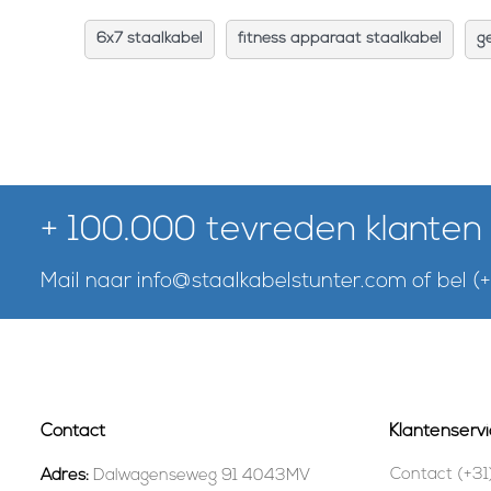
6x7 staalkabel
fitness apparaat staalkabel
g
+ 100.000 tevreden klanten
Mail naar
info@staalkabelstunter.com
of bel
(
Contact
Klantenservi
Contact (+31
Adres:
Dalwagenseweg 91 4043MV