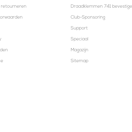
 retourneren
Draadklemmen 741 bevestig
oorwaarden
Club-Sponsoring
Support
y
Speciaal
oden
Magazijn
ce
Sitemap