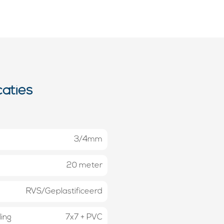
caties
3/4mm
20 meter
RVS/Geplastificeerd
ing
7x7 + PVC