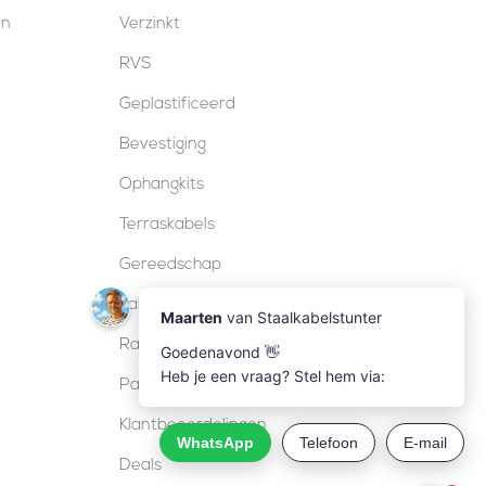
en
Verzinkt
RVS
Geplastificeerd
Bevestiging
Ophangkits
Terraskabels
Gereedschap
Kabelsloten
Railing
Pakketten
Klantbeoordelingen
Deals