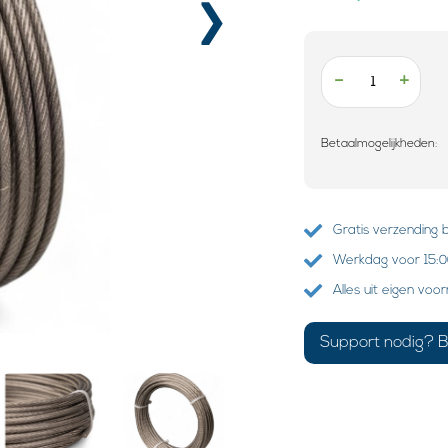
›
-
+
Betaalmogelijkheden:
Gratis verzending 
Werkdag voor 15:00
Alles uit eigen voo
Support nodig? B