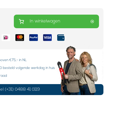
In winkelwagen
boven €75,- in NL
 besteld volgende werkdag in huis
rraad
el (+31) 0488 41 0119