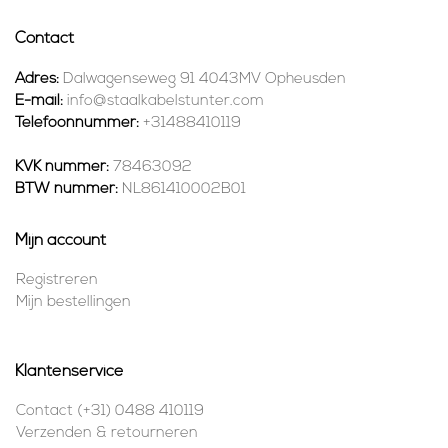
Contact
Adres:
Dalwagenseweg 91 4043MV Opheusden
E-mail:
info@staalkabelstunter.com
Telefoonnummer:
+31488410119
KVK nummer:
78463092
BTW nummer:
NL861410002B01
Mijn account
Registreren
Mijn bestellingen
Klantenservice
Contact (+31) 0488 410119
Verzenden & retourneren