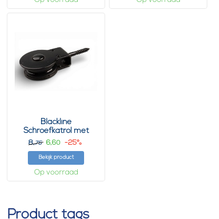
Op voorraad
Op voorraad
Blackline
Schroefkatrol met
polyamide wiel zwart
8,
6,
-25%
60
75
Bekijk product
Op voorraad
Product tags