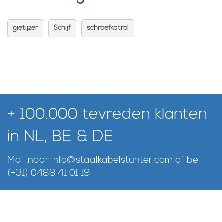
gietijzer
Schijf
schroefkatrol
+ 100.000 tevreden klanten
in NL, BE & DE
Mail naar
info@staalkabelstunter.com
of bel
(+31) 0488 41 01 19