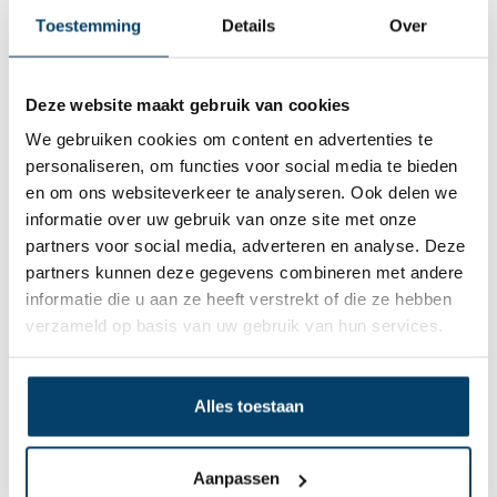
Toestemming
Details
Over
Deze website maakt gebruik van cookies
We gebruiken cookies om content en advertenties te
personaliseren, om functies voor social media te bieden
en om ons websiteverkeer te analyseren. Ook delen we
informatie over uw gebruik van onze site met onze
partners voor social media, adverteren en analyse. Deze
partners kunnen deze gegevens combineren met andere
informatie die u aan ze heeft verstrekt of die ze hebben
Schroefkatrol Gietijzer
verzameld op basis van uw gebruik van hun services.
0 klantbeoordelingen
6,
60
Op voorraad
Alles toestaan
Op werkdagen voor 15:00 besteld? Direct verstuurd!
In winkelwagen
Aanpassen