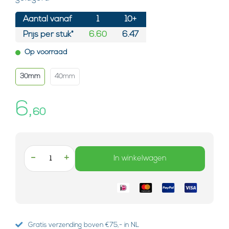
Aantal vanaf
1
10+
Prijs per stuk*
6.60
6.47
Op voorraad
30mm
40mm
6,
60
-
+
In winkelwagen
Gratis verzending boven €75,- in NL