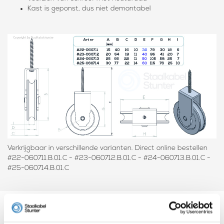
Kast is geponst, dus niet demontabel
Verkrijgbaar in verschillende varianten. Direct online bestellen
#22-060711.B.01.C - #23-060712.B.01.C - #24-060713.B.01.C -
#25-060714.B.01.C
Dit wordt ‘m