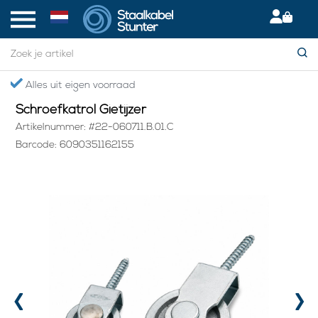
Home
> Schroefkatrol Gietijzer
Alles uit eigen voorraad
Schroefkatrol Gietijzer
Artikelnummer: #22-060711.B.01.C
Barcode: 6090351162155
‹
›